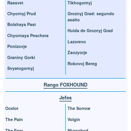
Rassvet
Tikhogornyj
Chyornyj Prud
Groznyj Grad: segundo
asalto
Bolshaya Past
Huida de Groznyj Grad
Chyornaya Peschera
Lazorevo
Ponizovje
Zaozyorje
Graniny Gorki
Rokovoj Bereg
Svyatogornyj
Rango FOXHOUND
Jefes
Ocelot
The Sorrow
The Pain
Volgin
The Fear
Shagohod