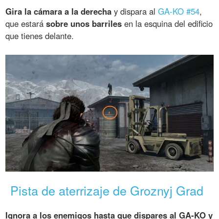
Gira la cámara a la derecha
y dispara al
GA-KO #54
,
que estará
sobre unos barriles
en la esquina del edificio
que tienes delante.
Pista de aterrizaje de Groznyj Grad
Ignora a los enemigos hasta que dispares al GA-KO y