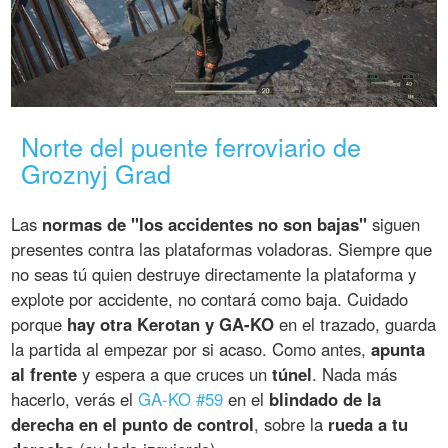
Norte del puente ferroviario de
Groznyj Grad
Las
normas de "los accidentes no son bajas"
siguen
presentes contra las plataformas voladoras. Siempre que
no seas tú quien destruye directamente la plataforma y
explote por accidente, no contará como baja. Cuidado
porque
hay otra Kerotan y GA-KO
en el trazado, guarda
la partida al empezar por si acaso. Como antes,
apunta
al frente
y espera a que cruces un
túnel
. Nada más
hacerlo, verás el
GA-KO #59
en el
blindado de la
derecha en el punto de control
, sobre la
rueda a tu