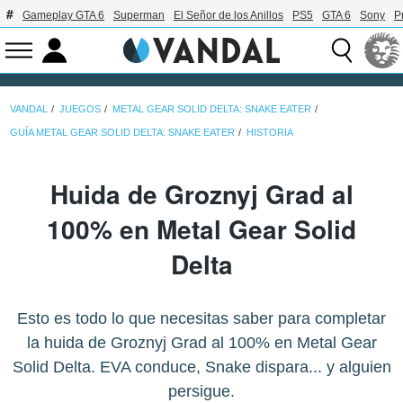
Gameplay GTA 6
Superman
El Señor de los Anillos
PS5
GTA 6
Sony
P
VANDAL
JUEGOS
METAL GEAR SOLID DELTA: SNAKE EATER
GUÍA METAL GEAR SOLID DELTA: SNAKE EATER
HISTORIA
Huida de Groznyj Grad al
100% en Metal Gear Solid
Delta
Esto es todo lo que necesitas saber para completar
la huida de Groznyj Grad al 100% en Metal Gear
Solid Delta. EVA conduce, Snake dispara... y alguien
persigue.