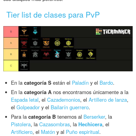
Tier list de clases para PvP
En la
categoría S
están el
Paladín
y el
Bardo
.
En la
categoría A
nos encontramos únicamente a la
Espada letal
, el
Cazademonios
, el
Artillero de lanza
,
el
Golpeador
y el
Bailarín guerrero
.
Para la
categoría B
tenemos al
Berserker
, la
Pistolera
, la
Cazasombras
, la
Hechicera
, el
Artificiero
, el
Matón
y al
Puño espiritual
.