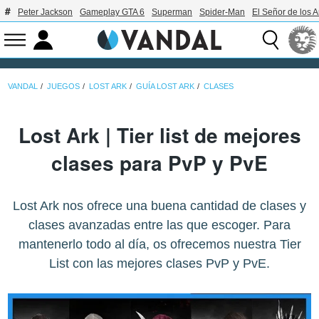
Peter Jackson
Gameplay GTA 6
Superman
Spider-Man
El Señor de los A
VANDAL
JUEGOS
LOST ARK
GUÍA LOST ARK
CLASES
Lost Ark | Tier list de mejores
clases para PvP y PvE
Lost Ark nos ofrece una buena cantidad de clases y
clases avanzadas entre las que escoger. Para
mantenerlo todo al día, os ofrecemos nuestra Tier
List con las mejores clases PvP y PvE.