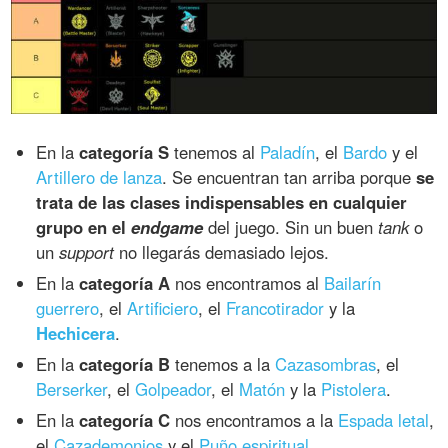
En la
categoría S
tenemos al
Paladín
, el
Bardo
y el
Artillero de lanza
. Se encuentran tan arriba porque
se
trata de las clases indispensables en cualquier
grupo en el
endgame
del juego. Sin un buen
tank
o
un
support
no llegarás demasiado lejos.
En la
categoría A
nos encontramos al
Bailarín
guerrero
, el
Artificiero
, el
Francotirador
y la
Hechicera
.
En la
categoría B
tenemos a la
Cazasombras
, el
Berserker
, el
Golpeador
, el
Matón
y la
Pistolera
.
En la
categoría C
nos encontramos a la
Espada letal
,
el
Cazademonios
y el
Puño espiritual
.