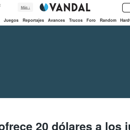
e
Más ↓
Juegos
Reportajes
Avances
Trucos
Foro
Random
Hard
frece 20 dólares a los 