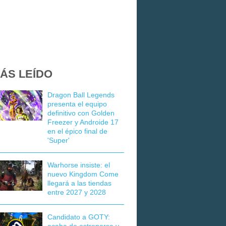
ÁS LEÍDO
Dragon Ball Legends
presenta el equipo
definitivo con Golden
Freezer y Androide 17
en el épico final de
'Super'
Warhorse insiste: el
nuevo Kingdom Come
llegará a las tiendas
entre 2027 y 2028
Candidato a GOTY: