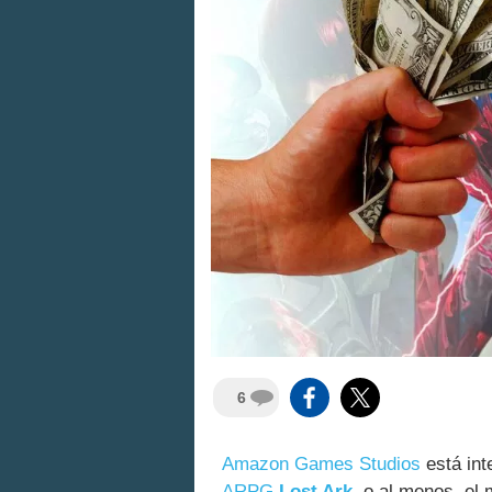
6
Amazon Games Studios
está int
ARPG
Lost Ark
, o al menos, el 