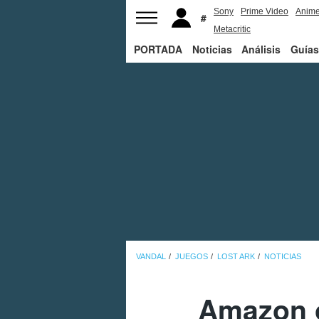
Sony
Prime Video
Anim
Metacritic
PORTADA
Noticias
Análisis
Guías
VANDAL
JUEGOS
LOST ARK
NOTICIAS
Amazon o