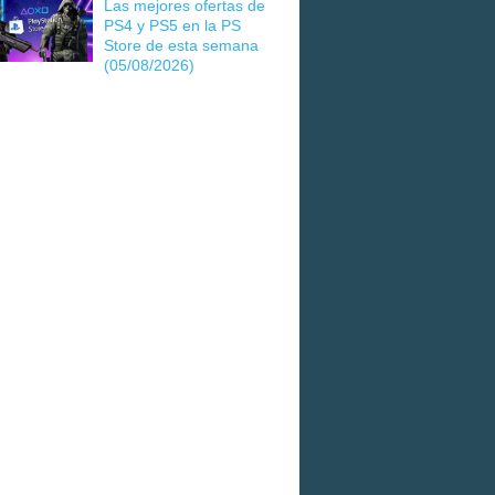
Las mejores ofertas de
PS4 y PS5 en la PS
Store de esta semana
(05/08/2026)