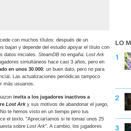
cede con muchos títulos: después de un
LO M
es bajan y depende del estudio apoyar el título con
s datos iniciales.
SteamDB
no engaña:
Lost Ark
jugadores simultáneos hace casi 3 años, pero en
zado en unos 30.000
; un buen dato, pero no para
cial. Las actualizaciones periódicas tampoco
er más usuarios.
Amazon
invita a los jugadores inactivos a
bre
Lost Ark
y sus motivos de abandonar el juego,
No te hemos visto en un tiempo pero tus
ce el texto. "Apreciaríamos si te tomas unos 25
cuesta sobre
Lost Ark
". A cambio, los jugadores