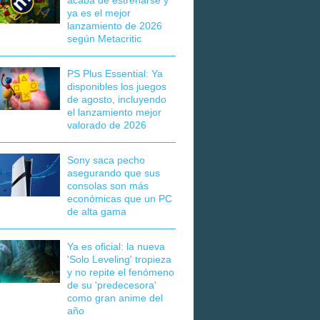
acaba de estrenarse y
ya es el mejor
lanzamiento de 2026
según Metacritic
PS Plus Essential: Ya
disponibles los juegos
de agosto, incluyendo
el lanzamiento mejor
valorado de 2026
Sony saca pecho
asegurando que sus
consolas son más
económicas que un PC
de alta gama
Ya es oficial: la nueva
'Solo Leveling' tropieza
y no repite el fenómeno
de su 'predecesora'
como gran anime del
año