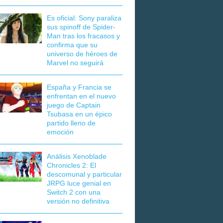
Es oficial: Sony paraliza
sus spinoff de Spider-
Man tras los fracasos y
confirma que su
universo de héroes de
Marvel no seguirá
España y Francia se
enfrentan en el nuevo
juego de Captain
Tsubasa en un épico
partido lleno de
emoción
Análisis Xenoblade
Chronicles 2: El
descomunal y particular
JRPG luce genial en
Switch 2 con una
versión no definitiva