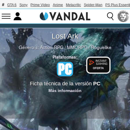
GTA 6
Sony
Prime Video
Anime
Metacritic
Spider-Man
PS Plus Essenti
Lost Ark
Género/s:
Action-RPG
/
MMORPG
/
Roguelike
Plataformas:
OFERTA
Ficha técnica de la versión
PC
Más información