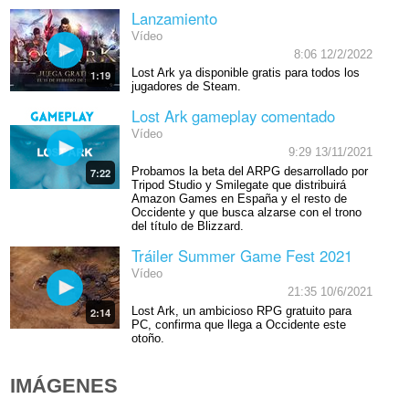
Lanzamiento
Vídeo
8:06 12/2/2022
Lost Ark ya disponible gratis para todos los
1:19
jugadores de Steam.
Lost Ark gameplay comentado
Vídeo
9:29 13/11/2021
Probamos la beta del ARPG desarrollado por
7:22
Tripod Studio y Smilegate que distribuirá
Amazon Games en España y el resto de
Occidente y que busca alzarse con el trono
del título de Blizzard.
Tráiler Summer Game Fest 2021
Vídeo
21:35 10/6/2021
Lost Ark, un ambicioso RPG gratuito para
2:14
PC, confirma que llega a Occidente este
otoño.
IMÁGENES