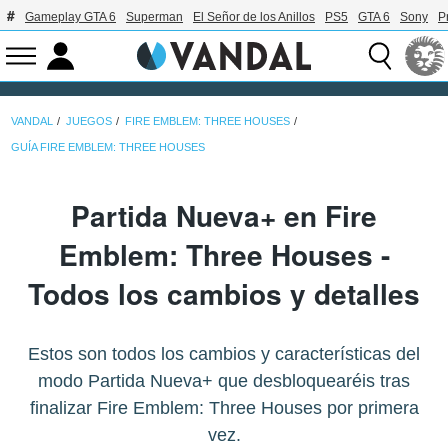
Gameplay GTA 6
Superman
El Señor de los Anillos
PS5
GTA 6
Sony
P
VANDAL
JUEGOS
FIRE EMBLEM: THREE HOUSES
GUÍA FIRE EMBLEM: THREE HOUSES
Partida Nueva+ en Fire
Emblem: Three Houses -
Todos los cambios y detalles
Estos son todos los cambios y características del
modo Partida Nueva+ que desbloquearéis tras
finalizar Fire Emblem: Three Houses por primera
vez.