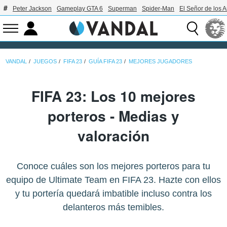
Peter Jackson
Gameplay GTA 6
Superman
Spider-Man
El Señor de los A
VANDAL
JUEGOS
FIFA 23
GUÍA FIFA 23
MEJORES JUGADORES
FIFA 23: Los 10 mejores
porteros - Medias y
valoración
Conoce cuáles son los mejores porteros para tu
equipo de Ultimate Team en FIFA 23. Hazte con ellos
y tu portería quedará imbatible incluso contra los
delanteros más temibles.