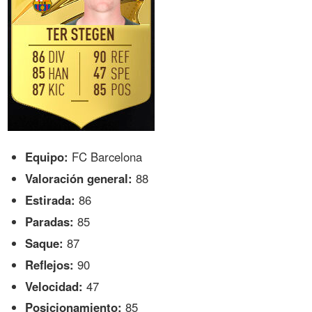
Equipo:
FC Barcelona
Valoración general:
88
Estirada:
86
Paradas:
85
Saque:
87
Reflejos:
90
Velocidad:
47
Posicionamiento:
85