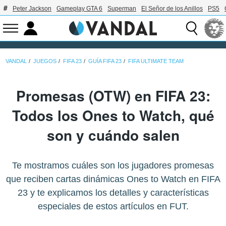
Peter Jackson
Gameplay GTA 6
Superman
El Señor de los Anillos
PS5
VANDAL
JUEGOS
FIFA 23
GUÍA FIFA 23
FIFA ULTIMATE TEAM
Promesas (OTW) en FIFA 23:
Todos los Ones to Watch, qué
son y cuándo salen
Te mostramos cuáles son los jugadores promesas
que reciben cartas dinámicas Ones to Watch en FIFA
23 y te explicamos los detalles y características
especiales de estos artículos en FUT.