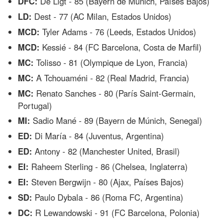
DFC:
De Ligt - 85 (Bayern de Múnich, Países Bajos)
LD:
Dest - 77 (AC Milan, Estados Unidos)
MCD:
Tyler Adams - 76 (Leeds, Estados Unidos)
MCD:
Kessié - 84 (FC Barcelona, Costa de Marfil)
MC:
Tolisso - 81 (Olympique de Lyon, Francia)
MC:
A Tchouaméni - 82 (Real Madrid, Francia)
MC:
Renato Sanches - 80 (París Saint-Germain,
Portugal)
MI:
Sadio Mané - 89 (Bayern de Múnich, Senegal)
ED:
Di María - 84 (Juventus, Argentina)
ED:
Antony - 82 (Manchester United, Brasil)
EI:
Raheem Sterling - 86 (Chelsea, Inglaterra)
EI:
Steven Bergwijn - 80 (Ajax, Países Bajos)
SD:
Paulo Dybala - 86 (Roma FC, Argentina)
DC:
R Lewandowski - 91 (FC Barcelona, Polonia)