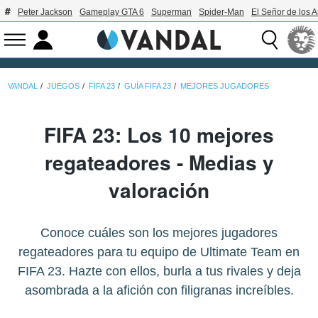
Peter Jackson
Gameplay GTA 6
Superman
Spider-Man
El Señor de los A
VANDAL
JUEGOS
FIFA 23
GUÍA FIFA 23
MEJORES JUGADORES
FIFA 23: Los 10 mejores
regateadores - Medias y
valoración
Conoce cuáles son los mejores jugadores
regateadores para tu equipo de Ultimate Team en
FIFA 23. Hazte con ellos, burla a tus rivales y deja
asombrada a la afición con filigranas increíbles.