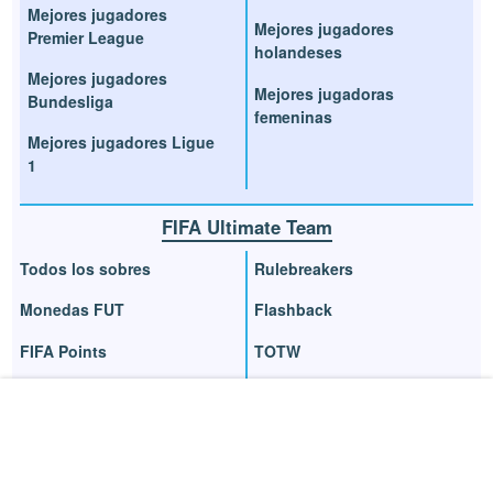
Mejores jugadores
Mejores jugadores
Premier League
holandeses
Mejores jugadores
Mejores jugadoras
Bundesliga
femeninas
Mejores jugadores Ligue
1
FIFA Ultimate Team
Todos los sobres
Rulebreakers
Monedas FUT
Flashback
FIFA Points
TOTW
Estrellas y Momentos de
Recompensas Squad
FUT
Battles
Consejos de tradeo
Recompensas Division
Rivals