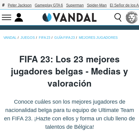
Peter Jackson
Gameplay GTA 6
Superman
Spider-Man
El Señor de los A
VANDAL
JUEGOS
FIFA 23
GUÍA FIFA 23
MEJORES JUGADORES
FIFA 23: Los 23 mejores
jugadores belgas - Medias y
valoración
Conoce cuáles son los mejores jugadores de
nacionalidad belga para tu equipo de Ultimate Team
en FIFA 23. ¡Hazte con ellos y forma un club lleno de
talentos de Bélgica!