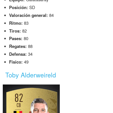
Posición:
SD
Valoración general:
84
Ritmo:
83
Tiros:
82
Pases:
80
Regates:
88
Defensa:
34
Físico:
49
Toby Alderweireld