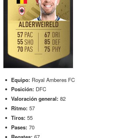
Equipo:
Royal Amberes FC
Posición:
DFC
Valoración general:
82
Ritmo:
57
Tiros:
55
Pases:
70
Regates:
67