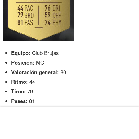
Equipo:
Club Brujas
Posición:
MC
Valoración general:
80
Ritmo:
44
Tiros:
79
Pases:
81
Regates:
76
Defensa:
59
Físico:
74