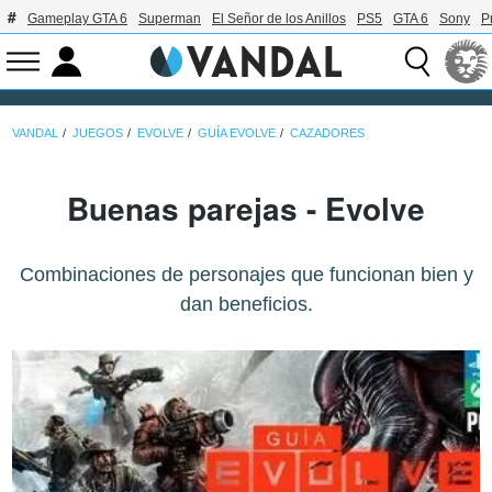
Gameplay GTA 6
Superman
El Señor de los Anillos
PS5
GTA 6
Sony
P
VANDAL
JUEGOS
EVOLVE
GUÍA EVOLVE
CAZADORES
Buenas parejas - Evolve
Combinaciones de personajes que funcionan bien y
dan beneficios.