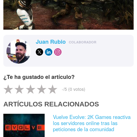
Juan Rubio
COLABORADOR
¿Te ha gustado el artículo?
-
/5 (
0
votos)
ARTÍCULOS RELACIONADOS
Vuelve Evolve: 2K Games reactiva
los servidores online tras las
peticiones de la comunidad