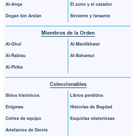
Al-Anqa
El zorro y el cazador
Dogan bin Arslan
Sirviente y farsante
Miembros de la Orden
Al-Ghul
Al-Mardikhwar
Al-Rabisu
Al-Bahamut
Al-Pirika
Coleccionables
Sitios históricos
Libros perdidos
Enigmas
Historias de Bagdad
Cofres de equipo
Esquirlas misteriosas
Artefactos de Dervis