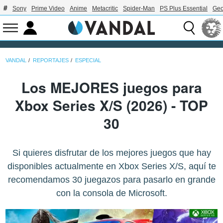
Sony
Prime Video
Anime
Metacritic
Spider-Man
PS Plus Essential
Geo
VANDAL
REPORTAJES
ESPECIAL
Los MEJORES juegos para
Xbox Series X/S (2026) - TOP
30
Si quieres disfrutar de los mejores juegos que hay
disponibles actualmente en Xbox Series X/S, aquí te
recomendamos 30 juegazos para pasarlo en grande
con la consola de Microsoft.