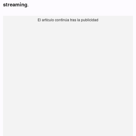
streaming
.