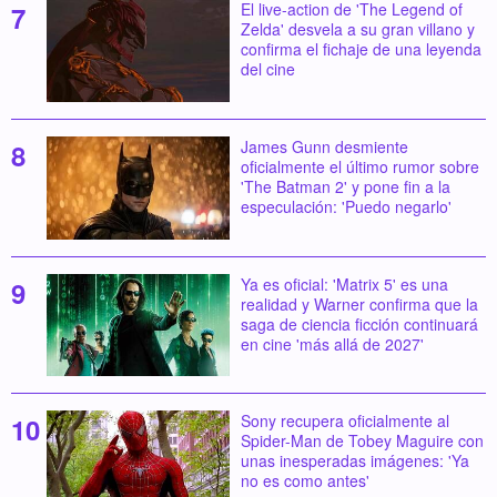
El live-action de 'The Legend of
Zelda' desvela a su gran villano y
confirma el fichaje de una leyenda
del cine
James Gunn desmiente
oficialmente el último rumor sobre
'The Batman 2' y pone fin a la
especulación: 'Puedo negarlo'
Ya es oficial: 'Matrix 5' es una
realidad y Warner confirma que la
saga de ciencia ficción continuará
en cine 'más allá de 2027'
Sony recupera oficialmente al
Spider-Man de Tobey Maguire con
unas inesperadas imágenes: 'Ya
no es como antes'