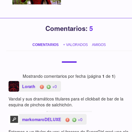
Comentarios:
5
COMENTARIOS
+ VALORADOS
AMIGOS
Mostrando comentarios por fecha (página
1
de
1
)
Lorath
+0
Vandal y sus dramáticos titulares para el clickbait de bar de la
esquina de pinchos de salchichón.
markomaroDELUXE
+0
Estamos a un titular de ver: el fracaso de SuperGirl creó una ola