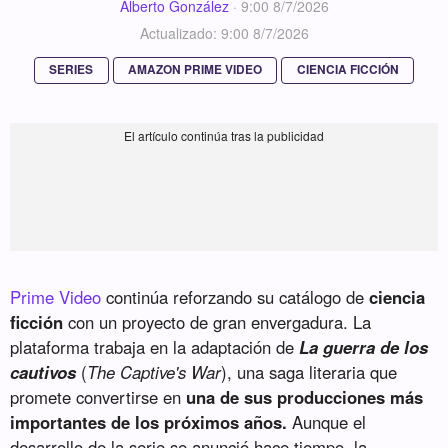
Alberto González
·
9:00 8/7/2026
Actualizado: 9:00 8/7/2026
SERIES
AMAZON PRIME VIDEO
CIENCIA FICCIÓN
Prime Video
continúa reforzando su catálogo de
ciencia
ficción
con un proyecto de gran envergadura. La
plataforma trabaja en la adaptación de
La guerra de los
cautivos
(
The Captive's War
), una saga literaria que
promete convertirse en
una de sus producciones más
importantes de los próximos años.
Aunque el
desarrollo de la serie se anunció hace tiempo, la