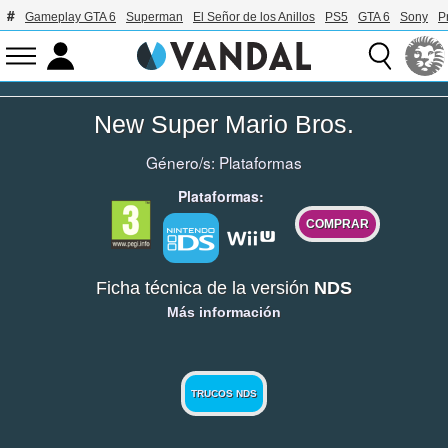
Gameplay GTA 6
Superman
El Señor de los Anillos
PS5
GTA 6
Sony
P
New Super Mario Bros.
Género/s:
Plataformas
Plataformas:
COMPRAR
Ficha técnica de la versión
NDS
Más información
TRUCOS NDS