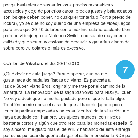
ponga bastantes de sus artículos a precios razonables y
accesibles y deje de ponerlos caros (precios justos y balanceados
son los que deben poner, no cualquier tontería o Port a precio de
locura), yo sé que no soy dueño de una empresa de videojuegos
pero creo que 30-40 dólares como máximo estaría bastante bien
para un videojuego de Nintendo Switch que sea de muy buena
calidad y que sea muy costoso de producir, y ganarían dinero de
sobra pero 70 dólares o más es excesivo.
Opinión de
Vikutoru
el día 30/11/2010
7
¿Qué decir de este juego? Para empezar, que no me
gusta nada de nada las físicas de Mario. Es parecida a
las de Super Mario Bros. original y me trae por el camino de la
amargura. La renovación de la saga 2D volvió para NDS y... bueh.
No voy a decir que no me ha gustado pero sí que le falta algo.
También puede darse el caso de que al haberlo jugado poco,
tener la partida empezada y no estar "dentro" de la situación me
haya quedado con hambre. Los típicos mundos, con niveles
bastante cortos y algún que otro reto para las monedas estrella. Si
soy sincero, me gustó más el de Wii. Y hablando de esta entrega,
por su culpa, cuando quería alargar el salto, meneaba la NDS por