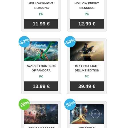
HOLLOW KNIGHT:
HOLLOW KNIGHT:
SILKSONG
SILKSONG
PC
PC
11.99 €
12.99 €
-53%
-50%
AVATAR: FRONTIERS
007 FIRST LIGHT
OF PANDORA
DELUXE EDITION
PC
PC
13.99 €
39.49 €
-28%
-55%