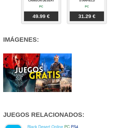
CRIMSON DESERT
STARFIELD
PC
PC
49.99 €
31.29 €
IMÁGENES:
JUEGOS RELACIONADOS:
Black Desert Online
PC
PS4