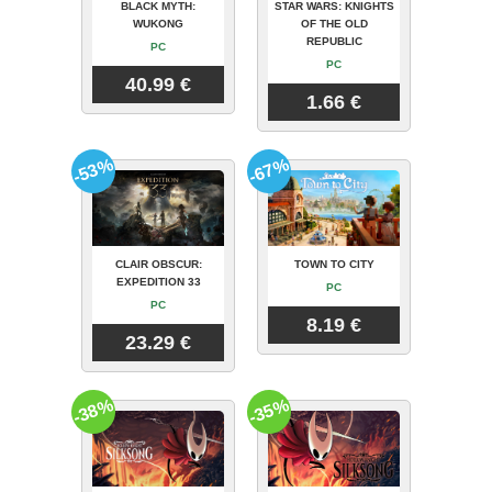
BLACK MYTH:
STAR WARS: KNIGHTS
WUKONG
OF THE OLD
REPUBLIC
PC
PC
40.99 €
1.66 €
-53%
-67%
CLAIR OBSCUR:
TOWN TO CITY
EXPEDITION 33
PC
PC
8.19 €
23.29 €
-38%
-35%