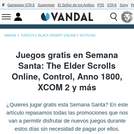
Gameplay GTA 6
Superman
El Señor de los Anillos
PS5
GTA 6
Sony
P
VANDAL
JUEGOS
BLACK DESERT ONLINE
NOTICIAS
Juegos gratis en Semana
Santa: The Elder Scrolls
Online, Control, Anno 1800,
XCOM 2 y más
¿Quieres jugar gratis esta Semana Santa? En este
artículo repasamos todas las promociones que nos
van a permitir disfrutar de nuevos juegos durante
estos días sin necesidad de pagar por ellos.