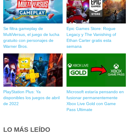
Se filtra gameplay de
Epic Games Store: Rogue
MultiVersus, el juego de lucha
Legacy y The Vanishing of
gratuito con personajes de
Ethan Carter gratis esta
Warner Bros.
semana
PlayStation Plus: Ya
Microsoft estaría pensando en
disponibles los juegos de abril
fusionar permanentemente
de 2022
Xbox Live Gold con Game
Pass Ultimate
LO MÁS LEÍDO