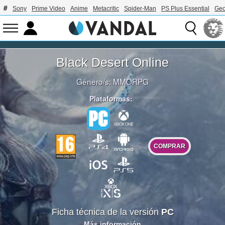
Sony
Prime Video
Anime
Metacritic
Spider-Man
PS Plus Essential
Geo
Black Desert Online
Género/s:
MMORPG
Plataformas:
COMPRAR
Ficha técnica de la versión
PC
Más información