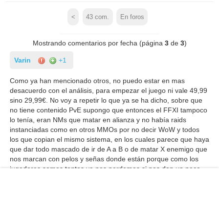
<
43
com.
En foros
Mostrando comentarios por fecha (página
3
de
3
)
Varin
+1
Como ya han mencionado otros, no puedo estar en mas
desacuerdo con el análisis, para empezar el juego ni vale 49,99
sino 29,99€. No voy a repetir lo que ya se ha dicho, sobre que
no tiene contenido PvE supongo que entonces el FFXI tampoco
lo tenía, eran NMs que matar en alianza y no había raids
instanciadas como en otros MMOs por no decir WoW y todos
los que copian el mismo sistema, en los cuales parece que haya
que dar todo mascado de ir de A a B o de matar X enemigo que
nos marcan con pelos y señas donde están porque como los
jugadores somos tontos ya nos perdemos si nos dan un poco
mas de libertad. Yo llevo desde la salida jugando y me gusta
tener multitud de cosas que hacer, ademas todas las quests de
gathering y craft (que son muchísimas) y otras tantas repetibles
diarias te dan energía, es mas me cuesta quedarme sin energía
excepto si me dedico a gastarla y no hacer nada mas que matar