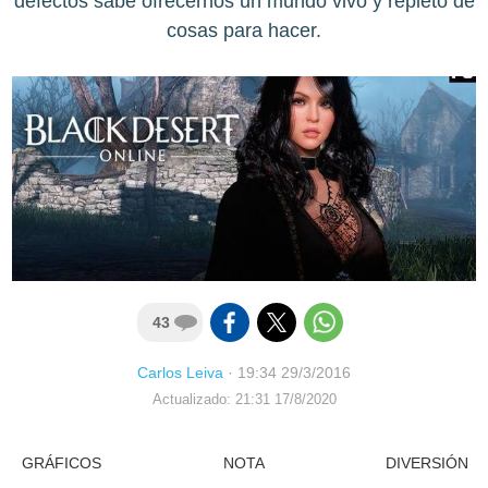
defectos sabe ofrecernos un mundo vivo y repleto de
cosas para hacer.
43
Carlos Leiva
·
19:34 29/3/2016
Actualizado: 21:31 17/8/2020
GRÁFICOS
NOTA
DIVERSIÓN