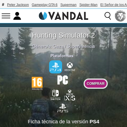
Peter Jackson
Gameplay GTA 6
Superman
Spider-Man
El Señor de los A
Hunting Simulator 2
Género/s:
Caza
/
Supervivencia
Plataformas:
COMPRAR
Ficha técnica de la versión
PS4