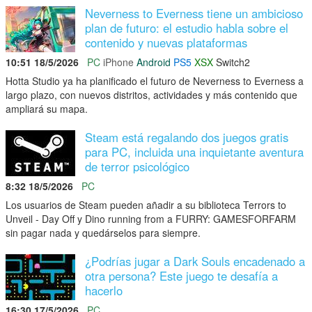
Neverness to Everness tiene un ambicioso
plan de futuro: el estudio habla sobre el
contenido y nuevas plataformas
10:51 18/5/2026
PC
iPhone
Android
PS5
XSX
Switch2
Hotta Studio ya ha planificado el futuro de Neverness to Everness a
largo plazo, con nuevos distritos, actividades y más contenido que
ampliará su mapa.
Steam está regalando dos juegos gratis
para PC, incluida una inquietante aventura
de terror psicológico
8:32 18/5/2026
PC
Los usuarios de Steam pueden añadir a su biblioteca Terrors to
Unveil - Day Off y Dino running from a FURRY: GAMESFORFARM
sin pagar nada y quedárselos para siempre.
¿Podrías jugar a Dark Souls encadenado a
otra persona? Este juego te desafía a
hacerlo
16:30 17/5/2026
PC