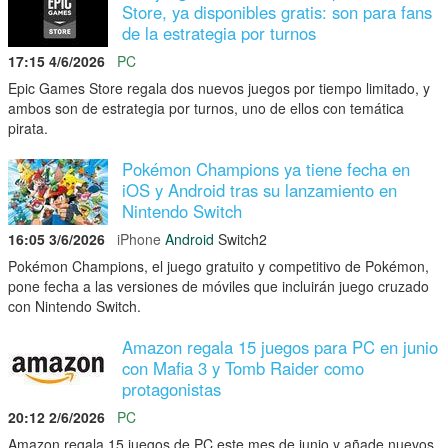
Store, ya disponibles gratis: son para fans
de la estrategia por turnos
17:15 4/6/2026
PC
Epic Games Store regala dos nuevos juegos por tiempo limitado, y
ambos son de estrategia por turnos, uno de ellos con temática
pirata.
Pokémon Champions ya tiene fecha en
iOS y Android tras su lanzamiento en
Nintendo Switch
16:05 3/6/2026
iPhone
Android
Switch2
Pokémon Champions, el juego gratuito y competitivo de Pokémon,
pone fecha a las versiones de móviles que incluirán juego cruzado
con Nintendo Switch.
Amazon regala 15 juegos para PC en junio
con Mafia 3 y Tomb Raider como
protagonistas
20:12 2/6/2026
PC
Amazon regala 15 juegos de PC este mes de junio y añade nuevos