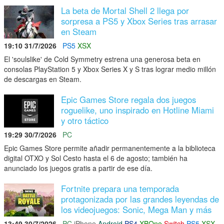
La beta de Mortal Shell 2 llega por
sorpresa a PS5 y Xbox Series tras arrasar
en Steam
19:10 31/7/2026
PS5
XSX
El 'soulslike' de Cold Symmetry estrena una generosa beta en
consolas PlayStation 5 y Xbox Series X y S tras lograr medio millón
de descargas en Steam.
Epic Games Store regala dos juegos
roguelike, uno inspirado en Hotline Miami
y otro táctico
19:29 30/7/2026
PC
Epic Games Store permite añadir permanentemente a la biblioteca
digital OTXO y Sol Cesto hasta el 6 de agosto; también ha
anunciado los juegos gratis a partir de ese día.
Fortnite prepara una temporada
protagonizada por las grandes leyendas de
los videojuegos: Sonic, Mega Man y más
13:49 30/7/2026
PC
iPhone
Android
PS4
XBOne
Switch
PS5
XSX