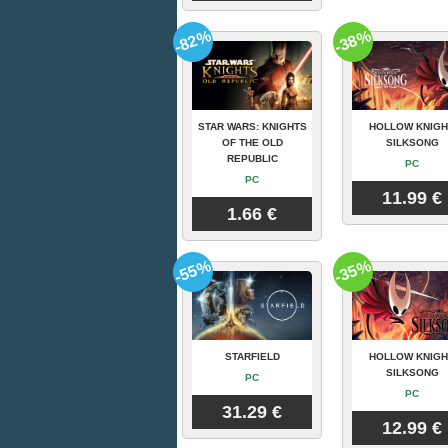
-82%
-38%
STAR WARS: KNIGHTS
HOLLOW KNIGH
OF THE OLD
SILKSONG
REPUBLIC
PC
PC
11.99 €
1.66 €
-55%
-35%
STARFIELD
HOLLOW KNIGH
SILKSONG
PC
PC
31.29 €
12.99 €