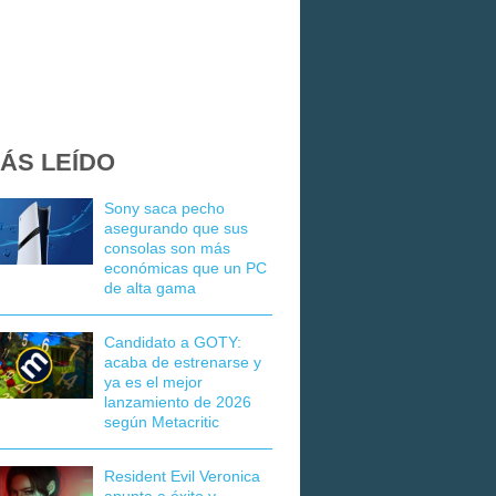
ÁS LEÍDO
Sony saca pecho
asegurando que sus
consolas son más
económicas que un PC
de alta gama
Candidato a GOTY:
acaba de estrenarse y
ya es el mejor
lanzamiento de 2026
según Metacritic
Resident Evil Veronica