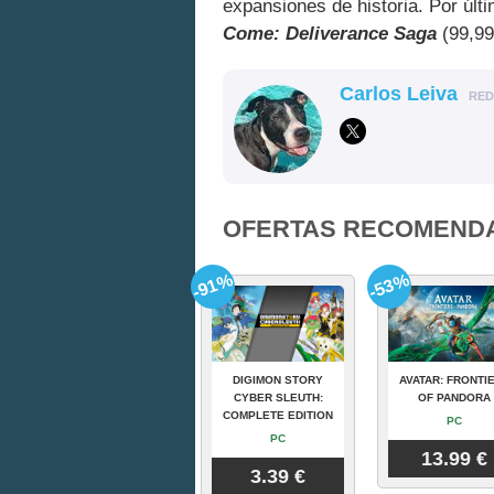
expansiones de historia. Por úl
Come: Deliverance Saga
(99,99
Carlos Leiva
RE
OFERTAS RECOMEND
-91%
-53%
DIGIMON STORY
AVATAR: FRONTI
CYBER SLEUTH:
OF PANDORA
COMPLETE EDITION
PC
PC
13.99 €
3.39 €