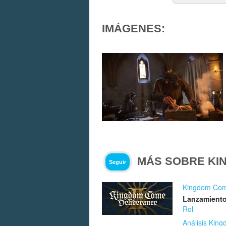
IMÁGENES:
MÁS SOBRE KIN
Seguir
Kingdom Come
Lanzamiento
Rol
Análisis Kin