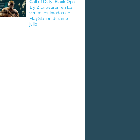
Call of Duty: Black Ops
1 y 2 arrasaron en las
ventas estimadas de
PlayStation durante
julio