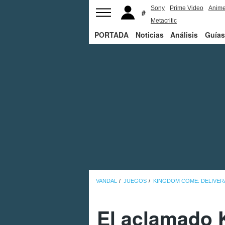
Sony
Prime Video
Anim
Metacritic
PORTADA
Noticias
Análisis
Guías
VANDAL
JUEGOS
KINGDOM COME: DELIVERA
El aclamado 