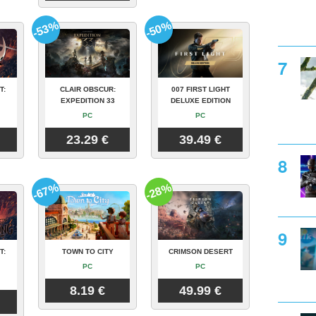
-53%
-50%
T:
CLAIR OBSCUR:
007 FIRST LIGHT
EXPEDITION 33
DELUXE EDITION
PC
PC
23.29 €
39.49 €
-67%
-28%
T:
TOWN TO CITY
CRIMSON DESERT
PC
PC
8.19 €
49.99 €