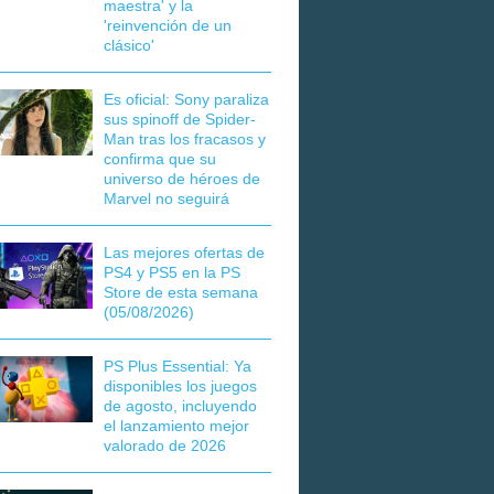
maestra' y la
'reinvención de un
clásico'
Es oficial: Sony paraliza
sus spinoff de Spider-
Man tras los fracasos y
confirma que su
universo de héroes de
Marvel no seguirá
Las mejores ofertas de
PS4 y PS5 en la PS
Store de esta semana
(05/08/2026)
PS Plus Essential: Ya
disponibles los juegos
de agosto, incluyendo
el lanzamiento mejor
valorado de 2026