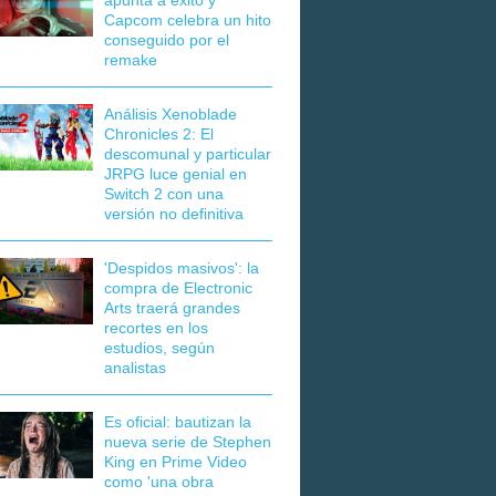
apunta a éxito y
Capcom celebra un hito
conseguido por el
remake
Análisis Xenoblade
Chronicles 2: El
descomunal y particular
JRPG luce genial en
Switch 2 con una
versión no definitiva
'Despidos masivos': la
compra de Electronic
Arts traerá grandes
recortes en los
estudios, según
analistas
Es oficial: bautizan la
nueva serie de Stephen
King en Prime Video
como 'una obra