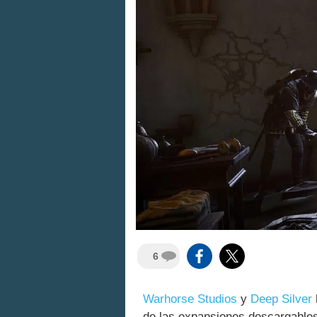
6
Warhorse Studios
y
Deep Silver
de las expansiones descargable