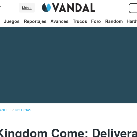
e
Más ↓
Juegos
Reportajes
Avances
Trucos
Foro
Random
Hard
NCE II
NOTICIAS
Kingdom Come: Deliveran