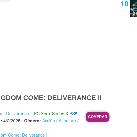
GDOM COME: DELIVERANCE II
: Deliverance II
PC
Xbox Series X
PS5
COMPRAR
:
4/2/2025
·
Género:
Acción
/
Aventura
/
gdom Come: Deliverance II