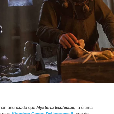
han anunciado que
Mysteria Ecclesiae
, la última
s para
Kingdom Come: Deliverance II
, uno de