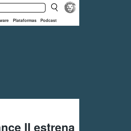
ware
Plataformas
Podcast
ce II estrena