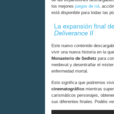
los mejores
juegos de rol
, acció
está disponible para todas las p
La expansión final de
Deliverance II
Este nuevo contenido descargabl
vivir una nueva historia en la qu
Monasterio de Sedletz
para con
medieval y desentrañar el miste
enfermedad mortal.
Esto significa que podremos viv
cinematográfico
mientras sup
carismáticos personajes, obten
sus diferentes finales. Podéis ve