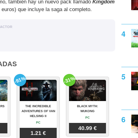
timo, también hay un nuevo pack llamado
Kingdom
 euros) que incluye la saga al completo.
DACTOR
ADAS
-91%
-31%
ERS
THE INCREDIBLE
BLACK MYTH:
ADVENTURES OF VAN
WUKONG
HELSING II
PC
PC
40.99 €
1.21 €