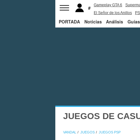
Gameplay GTA 6
Superm
El Señor de los Anillos
PS
PORTADA
Noticias
Análisis
Guías
JUEGOS DE CASU
VANDAL
JUEGOS
JUEGOS PSP