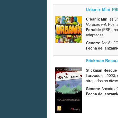
Urbanix Mini
PS
Urbanix Mini
es un
Nordcurrent
. Fue 
Portable
(PSP), hab
adaptadas.
Género:
Acción / 
Fecha de lanzami
Stickman Rescu
Stickman Rescue 
Lanzado en 2023, e
atrapados en diver
Género:
Arcade / 
Fecha de lanzami