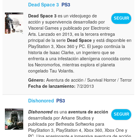
Dead Space 3
PS3
Dead Space 3
es un videojuego de
SEGUIR
acción y supervivencia desarrollado por
Visceral Games y publicado por Electronic
Arts. Lanzado en 2013, es la tercera entrega
principal de la serie
Dead Space
y está disponible en
PlayStation 3, Xbox 360 y PC. El juego continúa la
historia de Isaac Clarke, un ingeniero que se
enfrenta a una infestación alienígena conocida como
los Necromorfos, mientras explora el planeta
congelado Tau Volantis.
Género:
Aventura de acción / Survival Horror / Terror
Fecha de lanzamiento:
7/2/2013
Dishonored
PS3
Dishonored
es una
aventura de acción
SEGUIR
desarrollada por Arkane Studios y
publicada por Bethesda Softworks para
PlayStation 3, PlayStation 4, Xbox 360, Xbox One y
PC. Una apasionante e inmersiva aventura de acción