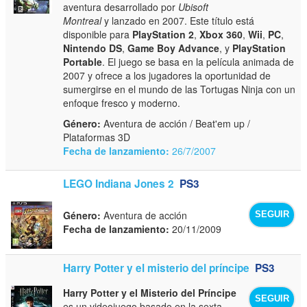
aventura desarrollado por
Ubisoft
Montreal
y lanzado en 2007. Este título está
disponible para
PlayStation 2
,
Xbox 360
,
Wii
,
PC
,
Nintendo DS
,
Game Boy Advance
, y
PlayStation
Portable
. El juego se basa en la película animada de
2007 y ofrece a los jugadores la oportunidad de
sumergirse en el mundo de las Tortugas Ninja con un
enfoque fresco y moderno.
Género:
Aventura de acción / Beat'em up /
Plataformas 3D
Fecha de lanzamiento:
26/7/2007
LEGO Indiana Jones 2
PS3
Género:
Aventura de acción
SEGUIR
Fecha de lanzamiento:
20/11/2009
Harry Potter y el misterio del príncipe
PS3
Harry Potter y el Misterio del Príncipe
SEGUIR
es un videojuego basado en la sexta