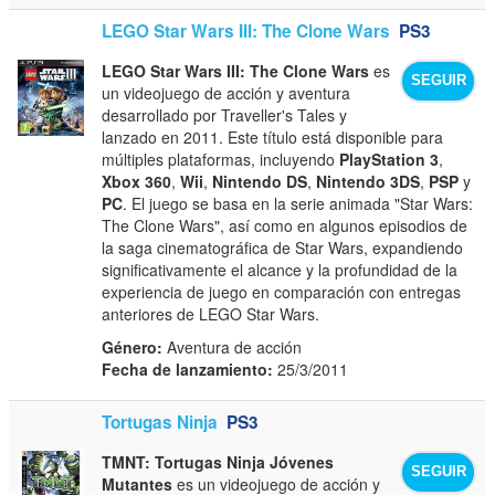
LEGO Star Wars III: The Clone Wars
PS3
LEGO Star Wars III: The Clone Wars
es
SEGUIR
un videojuego de acción y aventura
desarrollado por Traveller's Tales y
lanzado en 2011. Este título está disponible para
múltiples plataformas, incluyendo
PlayStation 3
,
Xbox 360
,
Wii
,
Nintendo DS
,
Nintendo 3DS
,
PSP
y
PC
. El juego se basa en la serie animada "Star Wars:
The Clone Wars", así como en algunos episodios de
la saga cinematográfica de Star Wars, expandiendo
significativamente el alcance y la profundidad de la
experiencia de juego en comparación con entregas
anteriores de LEGO Star Wars.
Género:
Aventura de acción
Fecha de lanzamiento:
25/3/2011
Tortugas Ninja
PS3
TMNT: Tortugas Ninja Jóvenes
SEGUIR
Mutantes
es un videojuego de acción y