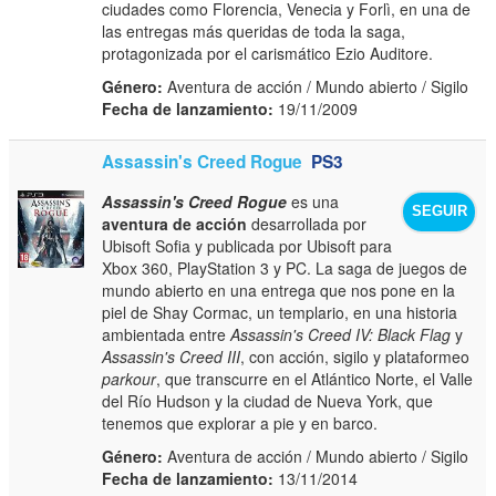
ciudades como Florencia, Venecia y Forlì, en una de
las entregas más queridas de toda la saga,
protagonizada por el carismático Ezio Auditore.
Género:
Aventura de acción / Mundo abierto / Sigilo
Fecha de lanzamiento:
19/11/2009
Assassin's Creed Rogue
PS3
Assassin's Creed Rogue
es una
SEGUIR
aventura de acción
desarrollada por
Ubisoft Sofia y publicada por Ubisoft para
Xbox 360, PlayStation 3 y PC. La saga de juegos de
mundo abierto en una entrega que nos pone en la
piel de Shay Cormac, un templario, en una historia
ambientada entre
Assassin's Creed IV: Black Flag
y
Assassin's Creed III
, con acción, sigilo y plataformeo
parkour
, que transcurre en el Atlántico Norte, el Valle
del Río Hudson y la ciudad de Nueva York, que
tenemos que explorar a pie y en barco.
Género:
Aventura de acción / Mundo abierto / Sigilo
Fecha de lanzamiento:
13/11/2014