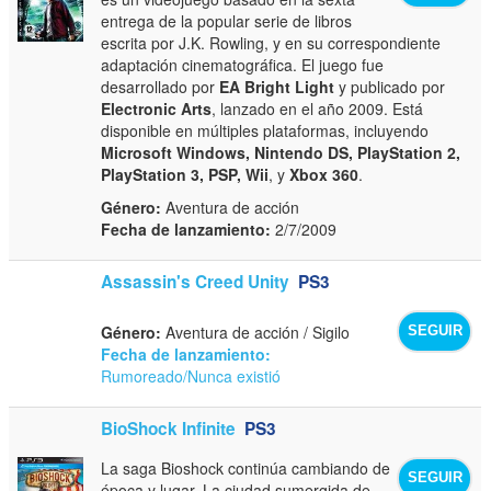
entrega de la popular serie de libros
escrita por J.K. Rowling, y en su correspondiente
adaptación cinematográfica. El juego fue
desarrollado por
EA Bright Light
y publicado por
Electronic Arts
, lanzado en el año 2009. Está
disponible en múltiples plataformas, incluyendo
Microsoft Windows, Nintendo DS, PlayStation 2,
PlayStation 3, PSP, Wii
, y
Xbox 360
.
Género:
Aventura de acción
Fecha de lanzamiento:
2/7/2009
Assassin's Creed Unity
PS3
Género:
Aventura de acción / Sigilo
SEGUIR
Fecha de lanzamiento:
Rumoreado/Nunca existió
BioShock Infinite
PS3
La saga Bioshock continúa cambiando de
SEGUIR
época y lugar. La ciudad sumergida de