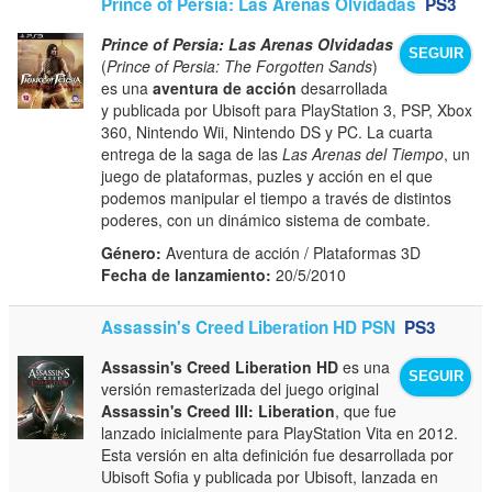
Prince of Persia: Las Arenas Olvidadas
PS3
Prince of Persia: Las Arenas Olvidadas
SEGUIR
(
Prince of Persia: The Forgotten Sands
)
es una
aventura de acción
desarrollada
y publicada por Ubisoft para PlayStation 3, PSP, Xbox
360, Nintendo Wii, Nintendo DS y PC. La cuarta
entrega de la saga de las
Las Arenas del Tiempo
, un
juego de plataformas, puzles y acción en el que
podemos manipular el tiempo a través de distintos
poderes, con un dinámico sistema de combate.
Género:
Aventura de acción / Plataformas 3D
Fecha de lanzamiento:
20/5/2010
Assassin's Creed Liberation HD PSN
PS3
Assassin's Creed Liberation HD
es una
SEGUIR
versión remasterizada del juego original
Assassin's Creed III: Liberation
, que fue
lanzado inicialmente para PlayStation Vita en 2012.
Esta versión en alta definición fue desarrollada por
Ubisoft Sofia y publicada por Ubisoft, lanzada en