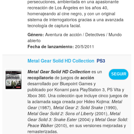
persecuciones, ambientada en una apasionante
recreación de Los Ángeles en los años 40,
homenajeando al cine negro, y con un original
sistema de interrogatorios gracias a una avanzada
tecnología de captura facial.
Género:
Aventura de acción / Detectives / Mundo
abierto
Fecha de lanzamiento:
20/5/2011
Metal Gear Solid HD Collection
PS3
Metal Gear Solid HD Collection
es un
SEGUIR
recopilatorio
de juegos de
acción
desarrollado por Bluepoint Games y
publicado por Konami para PlayStation 3, PS Vita y
Xbox 360. Una colección que incluye cinco juegos de
la aclamada saga creada por Hideo Kojima:
Metal
Gear
(1987),
Metal Gear 2: Solid Snake
(1990),
Metal Gear Solid 2: Sons of Liberty
(2001),
Metal
Gear Solid 3: Snake Eater
(2004) y
Metal Gear Solid:
Peace Walker
(2010), en sus versiones mejoradas y
remasterizadas.