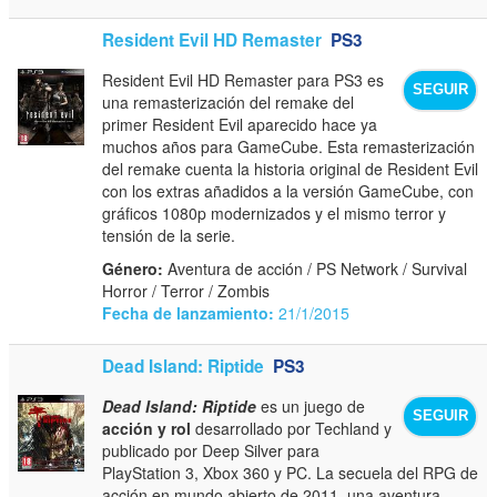
Resident Evil HD Remaster
PS3
Resident Evil HD Remaster para PS3 es
SEGUIR
una remasterización del remake del
primer Resident Evil aparecido hace ya
muchos años para GameCube. Esta remasterización
del remake cuenta la historia original de Resident Evil
con los extras añadidos a la versión GameCube, con
gráficos 1080p modernizados y el mismo terror y
tensión de la serie.
Género:
Aventura de acción / PS Network / Survival
Horror / Terror / Zombis
Fecha de lanzamiento:
21/1/2015
Dead Island: Riptide
PS3
Dead Island: Riptide
es un juego de
SEGUIR
acción y rol
desarrollado por Techland y
publicado por Deep Silver para
PlayStation 3, Xbox 360 y PC. La secuela del RPG de
acción en mundo abierto de 2011, una aventura