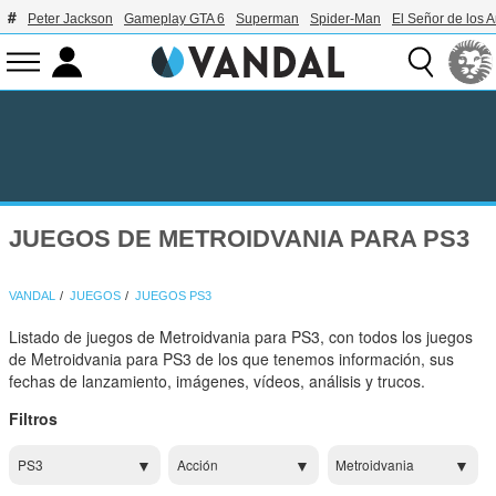
Peter Jackson
Gameplay GTA 6
Superman
Spider-Man
El Señor de los A
JUEGOS DE METROIDVANIA PARA PS3
VANDAL
JUEGOS
JUEGOS PS3
Listado de juegos de Metroidvania para PS3, con todos los juegos
de Metroidvania para PS3 de los que tenemos información, sus
fechas de lanzamiento, imágenes, vídeos, análisis y trucos.
Filtros
PS3
Acción
Metroidvania