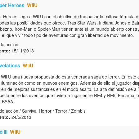
per Heroes
WiiU
Heroes llega a Wii U con el objetivo de traspasar la exitosa fórmula 
todas las posibilidades que ofrece. Tras Star Wars, Indiana Jones o Ba
ezno, Iron-Man o Spider-Man tienen ante sí un mundo abierto constr
el que vivir todo tipo de aventuras con gran libertad de movimiento.
de acción
ento:
15/11/2013
velations
WiiU
Wii U una nueva propuesta de esta venerada saga de terror. En este
a iluminación como en nuevos enemigos. Además de ello el jugador dis
bién de mejoras sustanciales en el modo asalto. La alta definición se al
uelta entre los eventos que tuvieron lugar entre RE4 y RE5. Encarna lo
la BSAA.
e acción / Survival Horror / Terror / Zombis
ento:
24/5/2013
 III
WiiU