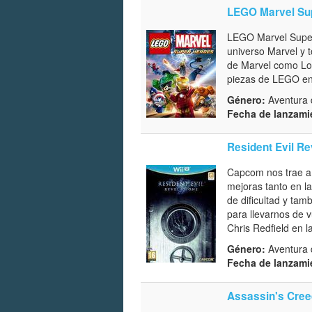
LEGO Marvel Su
LEGO Marvel Super 
universo Marvel y 
de Marvel como Lob
piezas de LEGO en 
Género:
Aventura 
Fecha de lanzami
Resident Evil Re
Capcom nos trae a 
mejoras tanto en l
de dificultad y tam
para llevarnos de v
Chris Redfield en 
Género:
Aventura d
Fecha de lanzami
Assassin's Creed