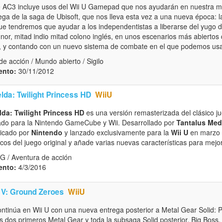
e AC3 incluye usos del Wii U Gamepad que nos ayudarán en nuestra mi
rega de la saga de Ubisoft, que nos lleva esta vez a una nueva época: 
ue tendremos que ayudar a los independentistas a liberarse del yugo de
or, mitad indio mitad colono inglés, en unos escenarios más abierto
s, y contando con un nuevo sistema de combate en el que podemos us
e acción / Mundo abierto / Sigilo
ento:
30/11/2012
lda: Twilight Princess HD
WiiU
da: Twilight Princess HD
es una versión remasterizada del clásico j
ado para la Nintendo GameCube y Wii. Desarrollado por
Tantalus Med
licado por
Nintendo
y lanzado exclusivamente para la
Wii U
en marzo 
cos del juego original y añade varias nuevas características para mejor
G / Aventura de acción
ento:
4/3/2016
 V: Ground Zeroes
WiiU
ontinúa en Wii U con una nueva entrega posterior a Metal Gear Solid: 
s dos primeros Metal Gear y toda la subsaga Solid posterior. Big Boss, 