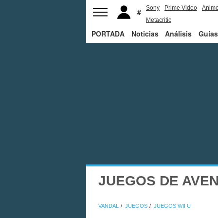
Sony
Prime Video
Anim
Metacritic
PORTADA
Noticias
Análisis
Guías
JUEGOS DE AVEN
VANDAL
JUEGOS
JUEGOS WII U