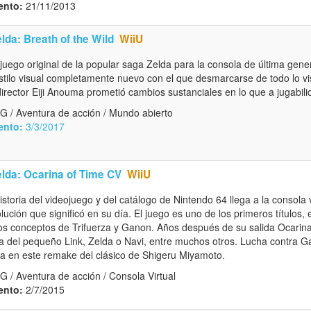
ento:
21/11/2013
lda: Breath of the Wild
WiiU
 juego original de la popular saga Zelda para la consola de última gene
estilo visual completamente nuevo con el que desmarcarse de todo lo v
irector Eiji Anouma prometió cambios sustanciales en lo que a jugabilid
G / Aventura de acción / Mundo abierto
ento:
3/3/2017
lda: Ocarina of Time CV
WiiU
historia del videojuego y del catálogo de Nintendo 64 llega a la consola 
lución que significó en su día. El juego es uno de los primeros títulos,
los conceptos de Trifuerza y Ganon. Años después de su salida Ocarin
ria del pequeño Link, Zelda o Navi, entre muchos otros. Lucha contra 
rza en este remake del clásico de Shigeru Miyamoto.
 / Aventura de acción / Consola Virtual
ento:
2/7/2015