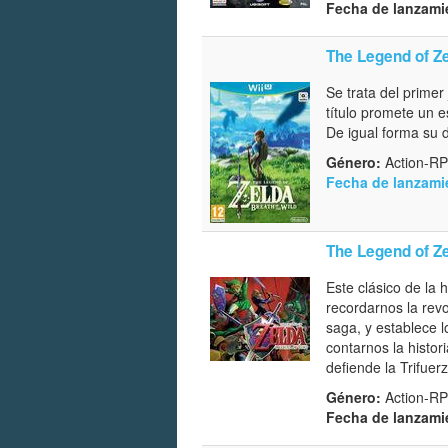
Fecha de lanzami
The Legend of Ze
Se trata del primer
título promete un 
De igual forma su d
Género:
Action-RP
Fecha de lanzami
The Legend of Ze
Este clásico de la 
recordarnos la revo
saga, y establece 
contarnos la histo
defiende la Trifue
Género:
Action-RPG
Fecha de lanzami