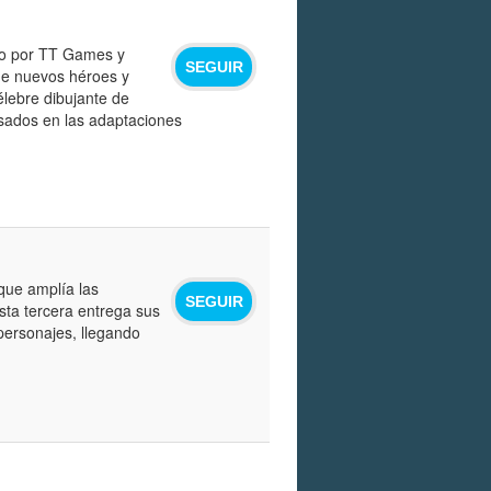
do por TT Games y
SEGUIR
 de nuevos héroes y
élebre dibujante de
asados en las adaptaciones
ue amplía las
SEGUIR
sta tercera entrega sus
personajes, llegando