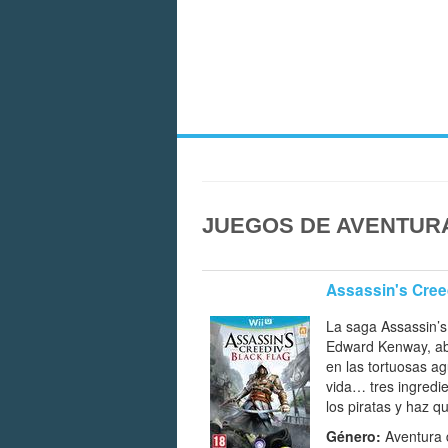
JUEGOS DE AVENTURA
Assassin's Creed
La saga Assassin’s
Edward Kenway, abu
en las tortuosas ag
vida… tres ingredi
los piratas y haz 
Género:
Aventura d