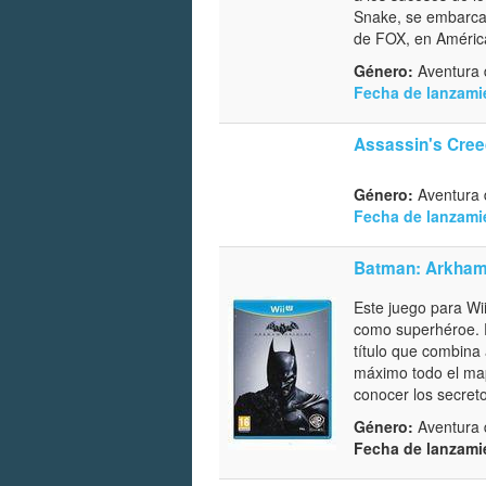
Snake, se embarca 
de FOX, en América
Género:
Aventura d
Fecha de lanzami
Assassin's Cree
Género:
Aventura d
Fecha de lanzami
Batman: Arkham
Este juego para Wii
como superhéroe. 
título que combina
máximo todo el map
conocer los secreto
Género:
Aventura d
Fecha de lanzami