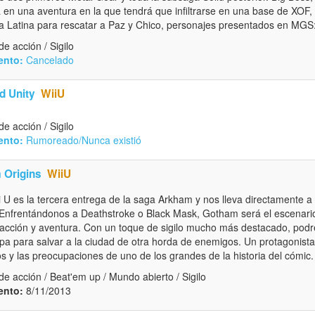
en una aventura en la que tendrá que infiltrarse en una base de XOF, 
 Latina para rescatar a Paz y Chico, personajes presentados en MGS
e acción / Sigilo
ento:
Cancelado
d Unity
WiiU
e acción / Sigilo
ento:
Rumoreado/Nunca existió
 Origins
WiiU
 U es la tercera entrega de la saga Arkham y nos lleva directamente a 
Enfrentándonos a Deathstroke o Black Mask, Gotham será el escenari
 acción y aventura. Con un toque de sigilo mucho más destacado, pod
a para salvar a la ciudad de otra horda de enemigos. Un protagonist
s y las preocupaciones de uno de los grandes de la historia del cómic.
e acción / Beat'em up / Mundo abierto / Sigilo
ento:
8/11/2013