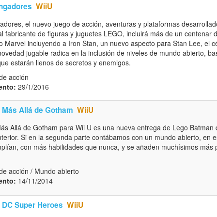
ngadores
WiiU
ores, el nuevo juego de acción, aventuras y plataformas desarrolla
al fabricante de figuras y juguetes LEGO, incluirá más de un centenar
so Marvel incluyendo a Iron Stan, un nuevo aspecto para Stan Lee, el c
ovedad jugable radica en la inclusión de niveles de mundo abierto, b
que estarán llenos de secretos y enemigos.
de acción
ento:
29/1/2016
 Más Allá de Gotham
WiiU
s Allá de Gotham para Wii U es una nueva entrega de Lego Batman q
anterior. Si en la segunda parte contábamos con un mundo abierto, en e
mplían, con más habilidades que nunca, y se añaden muchísimos más 
de acción / Mundo abierto
ento:
14/11/2014
 DC Super Heroes
WiiU