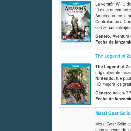
La versión Wii U d
III es la nueva ent
Americana, en la q
Controlamos a Conn
con zonas salvaje
Género:
Aventura d
Fecha de lanzami
The Legend of Ze
The Legend of Zel
originalmente lanz
Nintendo
, fue pub
HD mejora los gráfi
Género:
Action-RP
Fecha de lanzami
Metal Gear Solid
Metal Gear Solid c
a los sucesos de lo