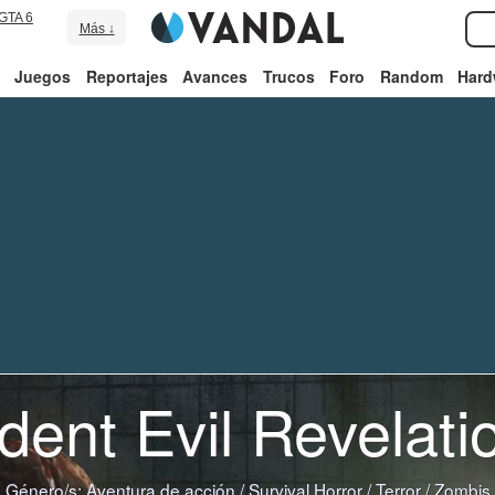
GTA 6
Más ↓
Juegos
Reportajes
Avances
Trucos
Foro
Random
Hard
dent Evil Revelati
Género/s:
Aventura de acción
/
Survival Horror
/
Terror
/
Zombis