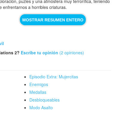
ploración, puzles y una atmósfera muy terrorífica, teniendo
e enfrentarnos a horribles criaturas.
MOSTRAR RESUMEN ENTERO
il
lations 2?
Escribe tu opinión
(2 opiniones)
Episodio Extra: Mujercitas
Enemigos
Medallas
Desbloqueables
Modo Asalto