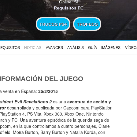
Online: Sí
Requisitos PC
TRUCOS PS4
TROFEOS
EQUISITOS
NOTICIAS
AVANCES
ANÁLISIS
GUÍA
IMÁGENES
VÍDEO
NFORMACIÓN DEL JUEGO
la venta en España:
25/2/2015
sident Evil Revelations 2
es una
aventura de acción y
rror
desarrollada y publicada por Capcom para PlayStation
 PlayStation 4, PS Vita, Xbox 360, Xbox One, Nintendo
itch y PC. Una aventura episódica de la querida saga de
pcom, en la que controlamos a cuatro personajes, Claire
dfield, Moira Burton, Barry Burton y Natalia Korda, con