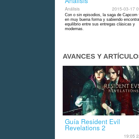
Análisis
Análisis
2015-03-17 0
Con o sin episodios, la saga de Capcom
en muy buena forma y sabiendo encontra
equilibrio entre sus entregas clásicas y
modernas.
AVANCES Y ARTÍCULO
Guía Resident Evil
Revelations 2
19:05 2