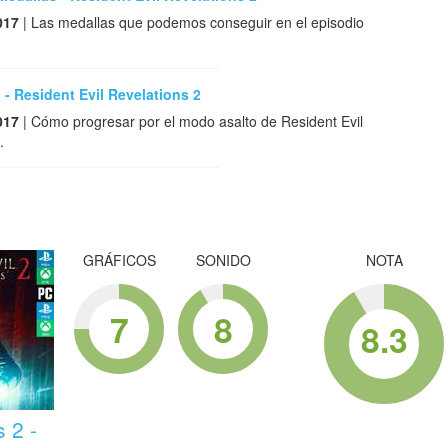
017
| Las medallas que podemos conseguir en el episodio
- Resident Evil Revelations 2
017
| Cómo progresar por el modo asalto de Resident Evil
.
GRÁFICOS
SONIDO
NOTA
7
8
8.3
 2 -