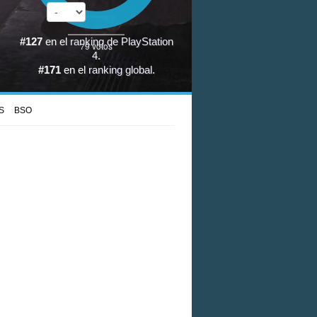
#127
en el
ranking de PlayStation
79
votos
4
.
#171
en el
ranking global
.
S
BSO