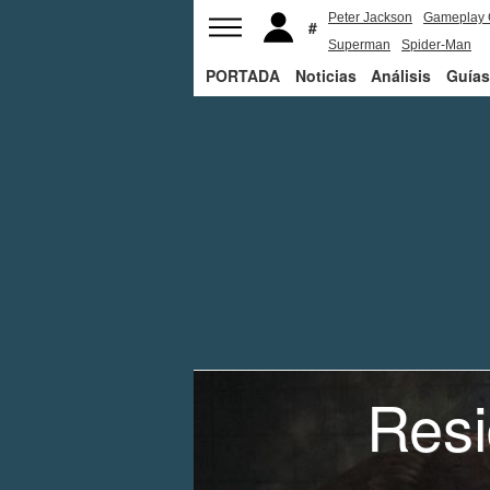
Peter Jackson
Gameplay 
Superman
Spider-Man
PORTADA
Noticias
Análisis
Guías
Resi