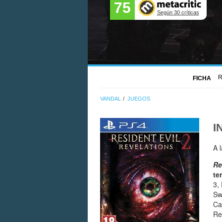
75
Según 30 críticas
R
FICHA
VANDAL
JUEGOS
I
A 
Re
te
3,
Sw
Ca
Re