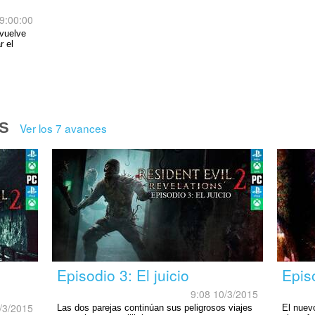
9:00:00
 vuelve
r el
S
Ver los 7 avances
Episodio 3: El juicio
Epis
9:08 10/3/2015
/3/2015
Las dos parejas continúan sus peligrosos viajes
El nuev