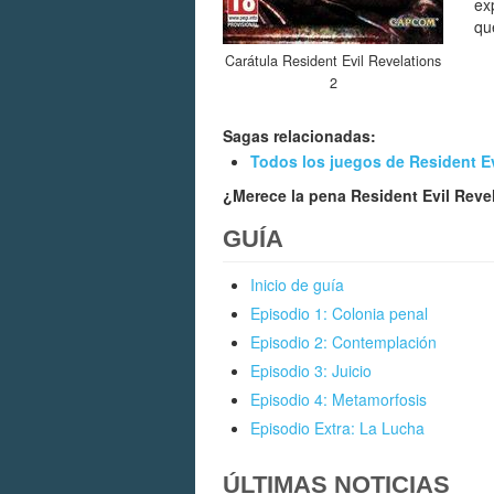
ex
qu
Carátula Resident Evil Revelations
2
Sagas relacionadas:
Todos los juegos de Resident Ev
¿Merece la pena Resident Evil Reve
GUÍA
Inicio de guía
Episodio 1: Colonia penal
Episodio 2: Contemplación
Episodio 3: Juicio
Episodio 4: Metamorfosis
Episodio Extra: La Lucha
ÚLTIMAS NOTICIAS