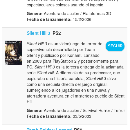
espectaculares colosos usando el ingenio.
Género:
Aventura de acción / Plataformas 3D
Fecha de lanzamiento:
15/2/2006
Silent Hill 3
PS2
Silent Hill 3
es un videojuego de terror de
SEGUIR
supervivencia desarrollado por Team
Silent y publicado por Konami. Lanzado
en 2003 para PlayStation 2 y posteriormente para
PC,
Silent Hill 3
es la tercera entrega de la aclamada
serie
Silent Hill
. A diferencia de su predecesor, que
exploraba una historia paralela,
Silent Hill 3
sirve
como una secuela directa del juego original,
sumergiendo a los jugadores en una nueva y
aterradora aventura en el misterioso pueblo de Silent
Hill.
Género:
Aventura de acción / Survival Horror / Terror
Fecha de lanzamiento:
23/5/2003
Tomb Raider: Legend
PS2