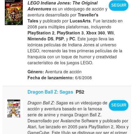
LEGO Indiana Jones: The Original
SEGUIR
Adventures
es un videojuego de acción y
aventura desarrollado por
Traveller's
Tales
y publicado por
LucasArts
. Fue lanzado en
2008 para múltiples plataformas, incluyendo
PlayStation 2
,
PlayStation 3
,
Xbox 360
,
Wii
,
Nintendo DS
,
PSP
, y
PC
. Este juego lleva las
icónicas películas de Indiana Jones al universo
LEGO, recreando las tres primeras películas de la
franquicia con un toque de humor y creatividad
característico de los juegos LEGO.
Género:
Aventura de acción
Fecha de lanzamiento:
6/6/2008
Dragon Ball Z: Sagas
PS2
Dragon Ball Z: Sagas
es un videojuego de
SEGUIR
acción y aventura basado en la famosa
serie de anime y manga Dragon Ball Z.
Desarrollado por Avalanche Software y publicado por
Atari, fue lanzado en 2005 para PlayStation 2, Xbox y
GameCube. Este título se distingue por ser el primer