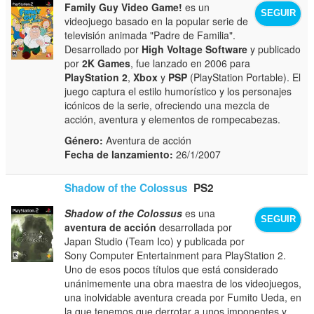
Family Guy Video Game!
es un
SEGUIR
videojuego basado en la popular serie de
televisión animada "Padre de Familia".
Desarrollado por
High Voltage Software
y publicado
por
2K Games
, fue lanzado en 2006 para
PlayStation 2
,
Xbox
y
PSP
(PlayStation Portable). El
juego captura el estilo humorístico y los personajes
icónicos de la serie, ofreciendo una mezcla de
acción, aventura y elementos de rompecabezas.
Género:
Aventura de acción
Fecha de lanzamiento:
26/1/2007
Shadow of the Colossus
PS2
Shadow of the Colossus
es una
SEGUIR
aventura de acción
desarrollada por
Japan Studio (Team Ico) y publicada por
Sony Computer Entertainment para PlayStation 2.
Uno de esos pocos títulos que está considerado
unánimemente una obra maestra de los videojuegos,
una inolvidable aventura creada por Fumito Ueda, en
la que tenemos que derrotar a unos imponentes y