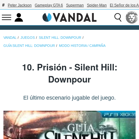
Peter Jackson
Gameplay GTA 6
Superman
Spider-Man
El Señor de los A
VANDAL
JUEGOS
SILENT HILL: DOWNPOUR
GUÍA SILENT HILL: DOWNPOUR
MODO HISTORIA / CAMPAÑA
10. Prisión - Silent Hill:
Downpour
El último escenario jugable del juego.