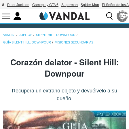
Peter Jackson
Gameplay GTA 6
Superman
Spider-Man
El Señor de los A
VANDAL
JUEGOS
SILENT HILL: DOWNPOUR
GUÍA SILENT HILL: DOWNPOUR
MISIONES SECUNDARIAS
Corazón delator - Silent Hill:
Downpour
Recupera un extraño objeto y devuélvelo a su
dueño.