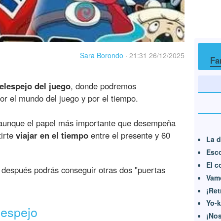
Sara Borondo
·
21:31 26/12/2025
Fa
ielespejo del juego
, donde podremos
or el mundo del juego y por el tiempo.
, aunque el papel más importante que desempeña
tirte
viajar en el tiempo
entre el presente y 60
La d
Esco
El c
o después podrás conseguir otras dos "puertas
Vamo
¡Re
Yo-k
lespejo
¡Nos