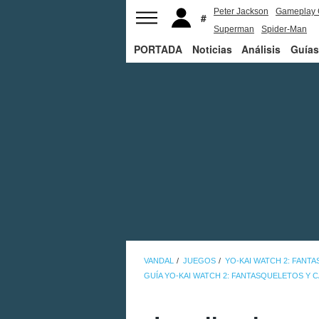
Peter Jackson
Gameplay 
Superman
Spider-Man
PORTADA
Noticias
Análisis
Guías
VANDAL
JUEGOS
YO-KAI WATCH 2: FANT
GUÍA YO-KAI WATCH 2: FANTASQUELETOS Y 