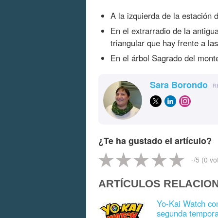
A la izquierda de la estación 
En el extrarradio de la antigua
triangular que hay frente a las
En el árbol Sagrado del monte 
Sara Borondo
R
¿Te ha gustado el artículo?
-
/5 (
0
vo
ARTÍCULOS RELACIO
Yo-Kai Watch com
segunda tempor