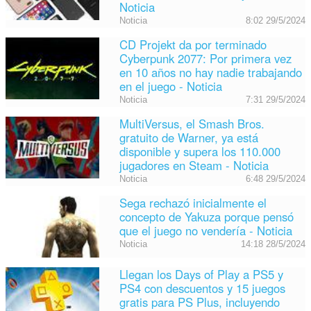
Noticia
Noticia
8:02 29/5/2024
CD Projekt da por terminado
Cyberpunk 2077: Por primera vez
en 10 años no hay nadie trabajando
en el juego - Noticia
Noticia
7:31 29/5/2024
MultiVersus, el Smash Bros.
gratuito de Warner, ya está
disponible y supera los 110.000
jugadores en Steam - Noticia
Noticia
6:48 29/5/2024
Sega rechazó inicialmente el
concepto de Yakuza porque pensó
que el juego no vendería - Noticia
Noticia
14:18 28/5/2024
Llegan los Days of Play a PS5 y
PS4 con descuentos y 15 juegos
gratis para PS Plus, incluyendo