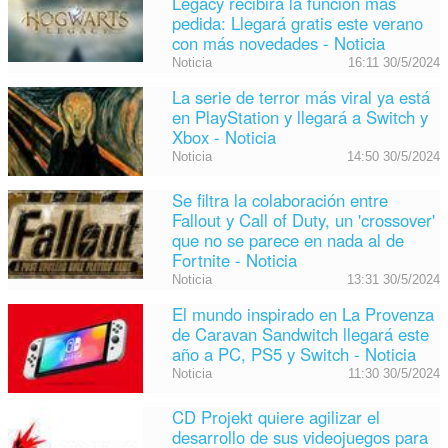
Legacy recibirá la función más
pedida: Llegará gratis este verano
con más novedades - Noticia
Noticia
16:11 30/5/2024
La serie de terror más viral ya está
en PlayStation y llegará a Switch y
Xbox - Noticia
Noticia
14:50 30/5/2024
Se filtra la colaboración entre
Fallout y Call of Duty, un 'crossover'
que no se parece en nada al de
Fortnite - Noticia
Noticia
13:31 30/5/2024
El mundo inspirado en La Provenza
de Caravan Sandwitch llegará este
año a PC, PS5 y Switch - Noticia
Noticia
11:30 30/5/2024
CD Projekt quiere agilizar el
desarrollo de sus videojuegos para