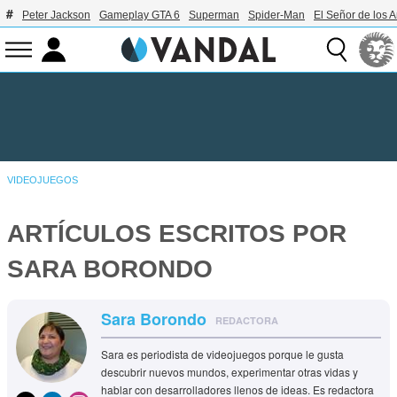
Peter Jackson
Gameplay GTA 6
Superman
Spider-Man
El Señor de los A
VIDEOJUEGOS
ARTÍCULOS ESCRITOS POR
SARA BORONDO
Sara Borondo
REDACTORA
Sara es periodista de videojuegos porque le gusta
descubrir nuevos mundos, experimentar otras vidas y
hablar con desarrolladores llenos de ideas. Es redactora