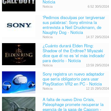
Noticia
Noticia
6:52 30/5/2024
'Pedimos disculpas por tergiversar
sus palabras': Sony elimina la
entrevista a Neil Druckmann, de
Naughty Dog - Noticia
Noticia
14:37 29/5/2024
¿Cuánto durará Elden Ring:
Shadow of the Erdtree? Miyazaki
dice que él no es 'el más indicado'
para decirlo - Noticia
Noticia
13:59 29/5/2024
Sony registra un nuevo adaptador
que sería obligatorio para usar
PlayStation VR2 en PC - Noticia
Noticia
12:15 29/5/2024
A falta de nuevo Dino Crisis,
Paleophage promete recuperar la
esencia de la saga de Capcom -