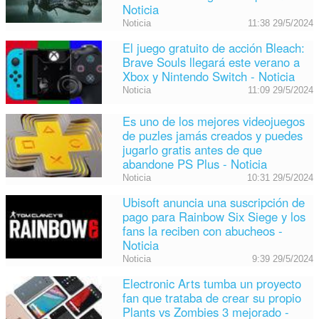
Noticia
Noticia
11:38 29/5/2024
El juego gratuito de acción Bleach:
Brave Souls llegará este verano a
Xbox y Nintendo Switch - Noticia
Noticia
11:09 29/5/2024
Es uno de los mejores videojuegos
de puzles jamás creados y puedes
jugarlo gratis antes de que
abandone PS Plus - Noticia
Noticia
10:31 29/5/2024
Ubisoft anuncia una suscripción de
pago para Rainbow Six Siege y los
fans la reciben con abucheos -
Noticia
Noticia
9:39 29/5/2024
Electronic Arts tumba un proyecto
fan que trataba de crear su propio
Plants vs Zombies 3 mejorado -