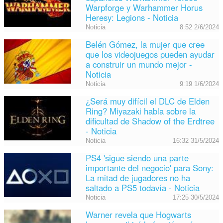
Warpforge y Warhammer Horus
Heresy: Legions - Noticia
Noticia
8:52 2/6/2024
Belén Gómez, la mujer que cree
que los videojuegos pueden ayudar
a construir un mundo mejor -
Noticia
Noticia
9:19 1/6/2024
¿Será muy difícil el DLC de Elden
Ring? Miyazaki habla sobre la
dificultad de Shadow of the Erdtree
- Noticia
Noticia
16:32 31/5/2024
PS4 'sigue siendo una parte
importante del negocio' para Sony:
La mitad de jugadores no ha
saltado a PS5 todavía - Noticia
Noticia
17:25 30/5/2024
Warner revela que Hogwarts