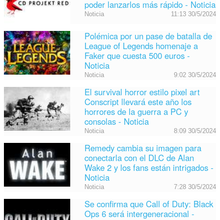
poder lanzarlos más rápido - Noticia
Noticia
11:13 30/5/2024
Polémica por un pase de batalla de
League of Legends homenaje a
Faker que cuesta 500 euros -
Noticia
Noticia
9:02 30/5/2024
El survival horror estilo pixel art
Conscript llevará este año los
horrores de la guerra a PC y
consolas - Noticia
Noticia
8:09 30/5/2024
Remedy cambia su imagen para
conectarla con el DLC de Alan
Wake 2 y los fans están intrigados -
Noticia
Noticia
7:28 30/5/2024
Se confirma que Call of Duty: Black
Ops 6 será intergeneracional -