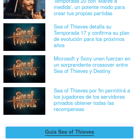
Temporada 20 con 'Mares a
medida', un potente modo para
crear tus propias partidas
Sea of Thieves detalla su
Temporada 17 y confirma su plan
de evolución para los próximos
años
Microsoft y Sony unen fuerzan en
un sorprendente crossover entre
Sea of Thieves y Destiny
Sea of Thieves por fin permitirá a
los jugadores de los servidores
privados obtener todas las
recompensas
Guía Sea of Thieves