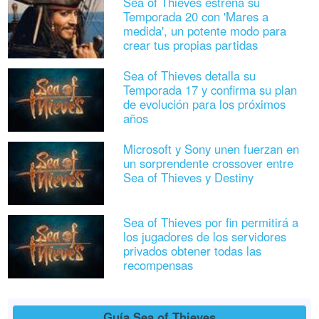
Sea of Thieves estrena su
Temporada 20 con 'Mares a
medida', un potente modo para
crear tus propias partidas
Sea of Thieves detalla su
Temporada 17 y confirma su plan
de evolución para los próximos
años
Microsoft y Sony unen fuerzan en
un sorprendente crossover entre
Sea of Thieves y Destiny
Sea of Thieves por fin permitirá a
los jugadores de los servidores
privados obtener todas las
recompensas
Guía Sea of Thieves