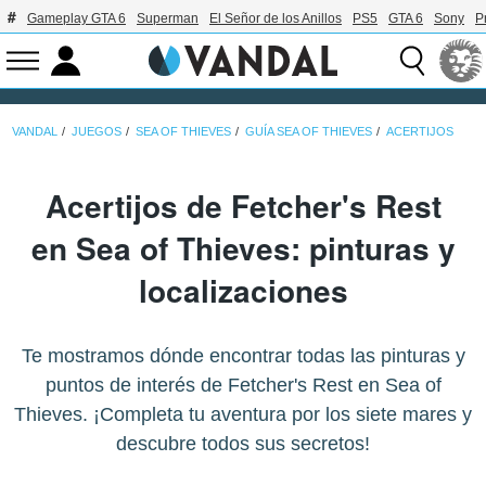
Gameplay GTA 6
Superman
El Señor de los Anillos
PS5
GTA 6
Sony
P
VANDAL
JUEGOS
SEA OF THIEVES
GUÍA SEA OF THIEVES
ACERTIJOS
Acertijos de Fetcher's Rest
en Sea of Thieves: pinturas y
localizaciones
Te mostramos dónde encontrar todas las pinturas y
puntos de interés de Fetcher's Rest en Sea of
Thieves. ¡Completa tu aventura por los siete mares y
descubre todos sus secretos!