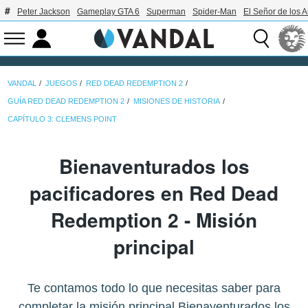
Peter Jackson
Gameplay GTA 6
Superman
Spider-Man
El Señor de los A
VANDAL
JUEGOS
RED DEAD REDEMPTION 2
GUÍA RED DEAD REDEMPTION 2
MISIONES DE HISTORIA
CAPÍTULO 3: CLEMENS POINT
Bienaventurados los
pacificadores en Red Dead
Redemption 2 - Misión
principal
Te contamos todo lo que necesitas saber para
completar la misión principal Bienaventurados los