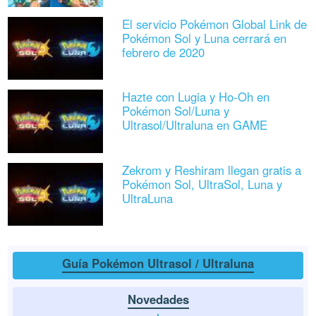
El servicio Pokémon Global Link de
Pokémon Sol y Luna cerrará en
febrero de 2020
Hazte con Lugia y Ho-Oh en
Pokémon Sol/Luna y
Ultrasol/Ultraluna en GAME
Zekrom y Reshiram llegan gratis a
Pokémon Sol, UltraSol, Luna y
UltraLuna
Guía Pokémon Ultrasol / Ultraluna
Novedades