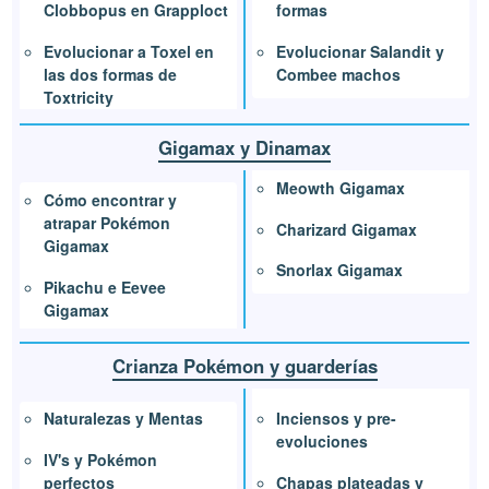
formas
Clobbopus en Grapploct
Evolucionar Salandit y
Evolucionar a Toxel en
Combee machos
las dos formas de
Toxtricity
Gigamax y Dinamax
Meowth Gigamax
Cómo encontrar y
atrapar Pokémon
Charizard Gigamax
Gigamax
Snorlax Gigamax
Pikachu e Eevee
Gigamax
Crianza Pokémon y guarderías
Inciensos y pre-
Naturalezas y Mentas
evoluciones
IV's y Pokémon
Chapas plateadas y
perfectos