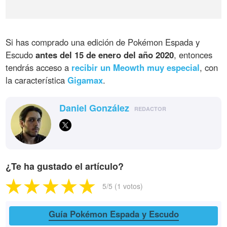
Si has comprado una edición de Pokémon Espada y
Escudo
antes del 15 de enero del año 2020
, entonces
tendrás acceso a
recibir un Meowth muy especial
, con
la característica
Gigamax
.
Daniel González
REDACTOR
¿Te ha gustado el artículo?
5
/5 (
1
votos)
Guía Pokémon Espada y Escudo