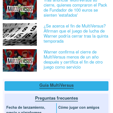
cierre, quienes compraron el Pack
de Fundador de 100 euros se
sienten 'estafados'
¿Se acerca el fin de MultiVersus?
Afirman que el juego de lucha de
Warner podría cerrar tras la quinta
temporada
Warner confirma el cierre de
MultiVersus menos de un año
después y certifica el fin de otro
juego como servicio
Guía MultiVersus
Preguntas frecuentes
Fecha de lanzamiento,
Cómo jugar con amigos
precio y plataformas