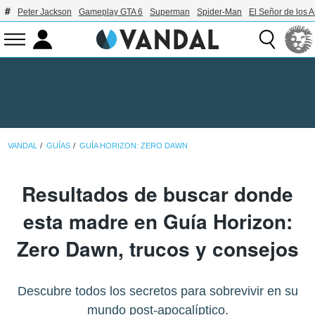
Peter Jackson
Gameplay GTA 6
Superman
Spider-Man
El Señor de los A
VANDAL
GUÍAS
GUÍA HORIZON: ZERO DAWN
Resultados de buscar donde
esta madre en Guía Horizon:
Zero Dawn, trucos y consejos
Descubre todos los secretos para sobrevivir en su
mundo post-apocalíptico.