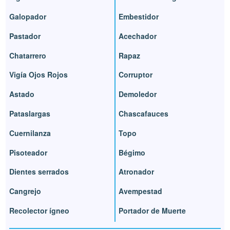
Galopador
Embestidor
Pastador
Acechador
Chatarrero
Rapaz
Vigía Ojos Rojos
Corruptor
Astado
Demoledor
Pataslargas
Chascafauces
Cuernilanza
Topo
Pisoteador
Bégimo
Dientes serrados
Atronador
Cangrejo
Avempestad
Recolector ígneo
Portador de Muerte