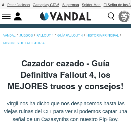
Peter Jackson
Gameplay GTA 6
Superman
Spider-Man
El Señor de los A
VANDAL
JUEGOS
FALLOUT 4
GUÍA FALLOUT 4
HISTORIA PRINCIPAL
MISIONES DE LA HISTORIA
Cazador cazado - Guía
Definitiva Fallout 4, los
MEJORES trucos y consejos!
Virgil nos ha dicho que nos desplacemos hasta las
viejas ruinas del CIT para ver si podemos captar una
señal de un Cazasynths con nuestro Pip-Boy.