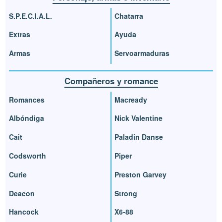
S.P.E.C.I.A.L.
Chatarra
Extras
Ayuda
Armas
Servoarmaduras
Compañeros y romance
Romances
Macready
Albóndiga
Nick Valentine
Cait
Paladin Danse
Codsworth
Piper
Curie
Preston Garvey
Deacon
Strong
Hancock
X6-88