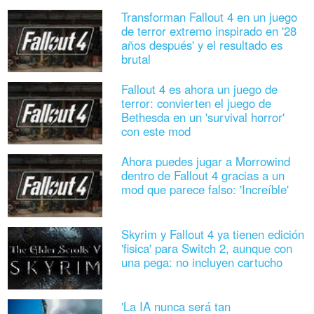
Transforman Fallout 4 en un juego
de terror extremo inspirado en '28
años después' y el resultado es
brutal
Fallout 4 es ahora un juego de
terror: convierten el juego de
Bethesda en un 'survival horror'
con este mod
Ahora puedes jugar a Morrowind
dentro de Fallout 4 gracias a un
mod que parece falso: 'Increíble'
Skyrim y Fallout 4 ya tienen edición
'fisica' para Switch 2, aunque con
una pega: no incluyen cartucho
'La IA nunca será tan