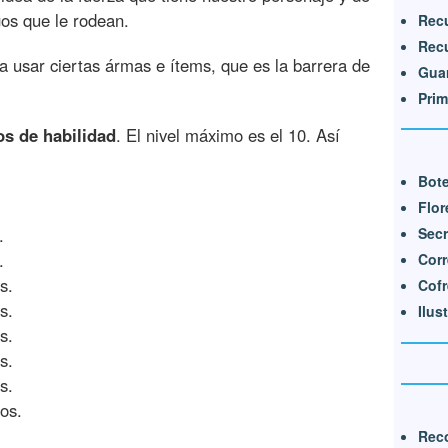
os que le rodean.
Recu
Recu
a usar ciertas ármas e ítems, que es la barrera de
Guar
Prim
os de habilidad
. El nivel máximo es el 10. Así
Bote
Flor
Secr
.
.
Corr
s.
Cofr
s.
Ilus
s.
s.
s.
os.
Rec