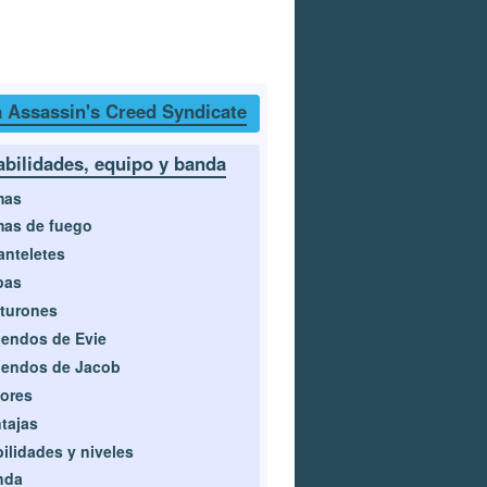
 Assassin's Creed Syndicate
abilidades, equipo y banda
mas
as de fuego
nteletes
pas
turones
endos de Evie
uendos de Jacob
ores
tajas
ilidades y niveles
nda