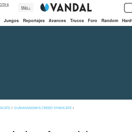
GTA 6
Más ↓
Juegos
Reportajes
Avances
Trucos
Foro
Random
Hard
DICATE
GUÍA ASSASSIN'S CREED SYNDICATE