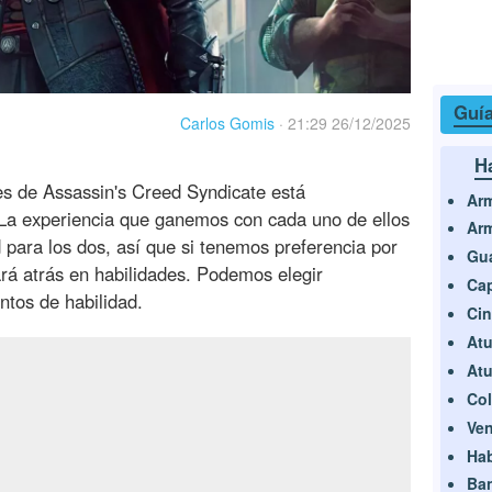
Guía
Carlos Gomis
·
21:29 26/12/2025
H
les de Assassin's Creed Syndicate está
Ar
 La experiencia que ganemos con cada uno de ellos
Arm
 para los dos, así que si tenemos preferencia por
Gua
ará atrás en habilidades. Podemos elegir
Ca
ntos de habilidad.
Cin
Atu
At
Col
Ven
Hab
Ba