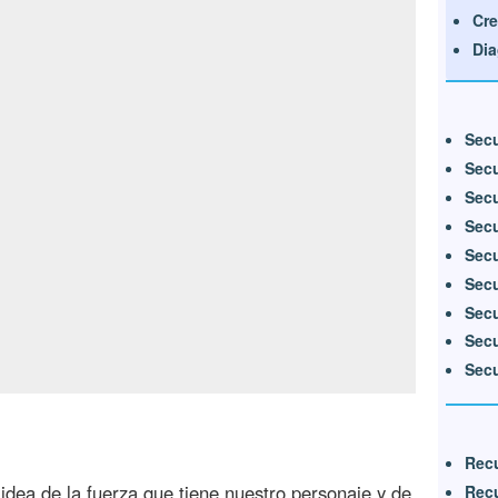
Cre
Di
Secu
Secu
Secu
Secu
Secu
Secu
Secu
Secu
Secu
Recu
idea de la fuerza que tiene nuestro personaje y de
Recu