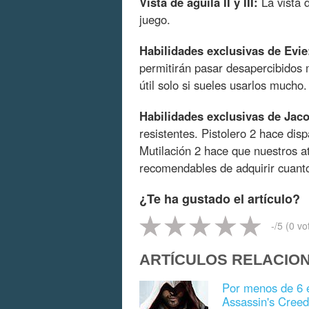
Vista de águila II y III:
La vista d
juego.
Habilidades exclusivas de Evie
permitirán pasar desapercibidos 
útil solo si sueles usarlos mucho.
Habilidades exclusivas de Jac
resistentes. Pistolero 2 hace dis
Mutilación 2 hace que nuestros 
recomendables de adquirir cuant
¿Te ha gustado el artículo?
-
/5 (
0
vo
ARTÍCULOS RELACIO
Por menos de 6 e
Assassin's Creed