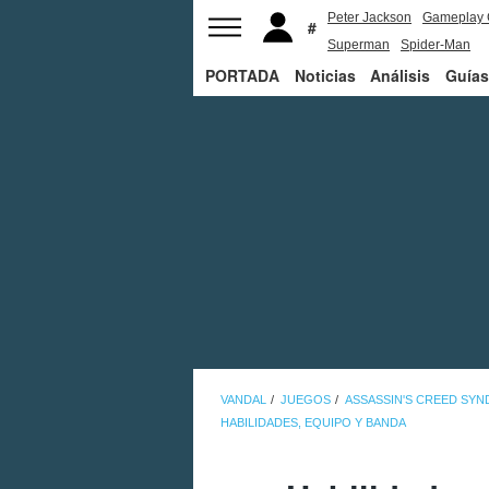
Peter Jackson
Gameplay 
Superman
Spider-Man
PORTADA
Noticias
Análisis
Guías
VANDAL
JUEGOS
ASSASSIN'S CREED SYN
HABILIDADES, EQUIPO Y BANDA