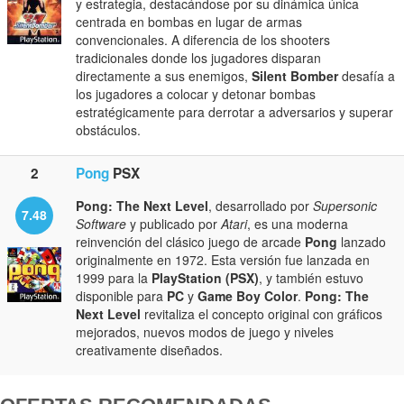
y estrategia, destacándose por su dinámica única
centrada en bombas en lugar de armas
convencionales. A diferencia de los shooters
tradicionales donde los jugadores disparan
directamente a sus enemigos,
Silent Bomber
desafía a
los jugadores a colocar y detonar bombas
estratégicamente para derrotar a adversarios y superar
obstáculos.
2
Pong
PSX
Pong: The Next Level
, desarrollado por
Supersonic
7.48
Software
y publicado por
Atari
, es una moderna
reinvención del clásico juego de arcade
Pong
lanzado
originalmente en 1972. Esta versión fue lanzada en
1999 para la
PlayStation (PSX)
, y también estuvo
disponible para
PC
y
Game Boy Color
.
Pong: The
Next Level
revitaliza el concepto original con gráficos
mejorados, nuevos modos de juego y niveles
creativamente diseñados.