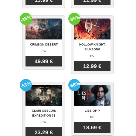
13.99 €
11.99 €
-28%
-35%
CRIMSON DESERT
HOLLOW KNIGHT:
SILKSONG
PC
PC
49.99 €
12.99 €
-53%
-68%
CLAIR OBSCUR:
LIES OF P
EXPEDITION 33
PC
PC
18.69 €
23.29 €