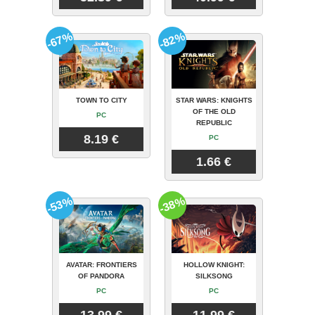
-67%
-82%
TOWN TO CITY
STAR WARS: KNIGHTS
OF THE OLD
PC
REPUBLIC
8.19 €
PC
1.66 €
-53%
-38%
AVATAR: FRONTIERS
HOLLOW KNIGHT:
OF PANDORA
SILKSONG
PC
PC