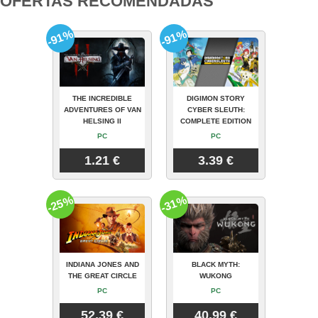
OFERTAS RECOMENDADAS
-91%
-91%
THE INCREDIBLE
DIGIMON STORY
ADVENTURES OF VAN
CYBER SLEUTH:
HELSING II
COMPLETE EDITION
PC
PC
1.21 €
3.39 €
-25%
-31%
INDIANA JONES AND
BLACK MYTH:
THE GREAT CIRCLE
WUKONG
PC
PC
52.39 €
40.99 €