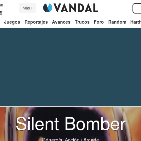
an
Más ↓
5
Juegos
Reportajes
Avances
Trucos
Foro
Random
Hard
Silent Bomber
Género/s:
Acción
/
Arcade