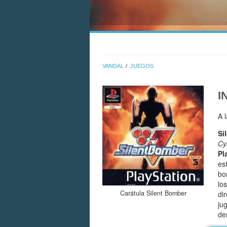
VANDAL
JUEGOS
I
A 
Si
Cy
Pl
es
bo
lo
Carátula Silent Bomber
di
ju
de