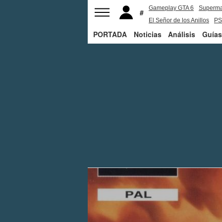
Gameplay GTA 6
Superm
El Señor de los Anillos
PS
PORTADA
Noticias
Análisis
Guías