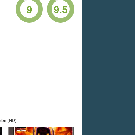
9
9.5
ción (HD).