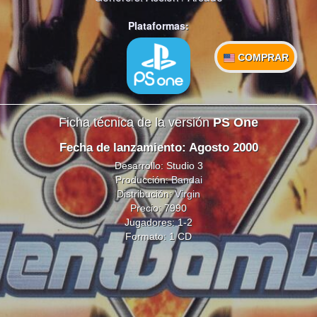
Plataformas:
COMPRAR
Ficha técnica de la versión
PS One
Fecha de lanzamiento: Agosto 2000
Desarrollo: Studio 3
Producción:
Bandai
Distribución:
Virgin
Precio: 7990
Jugadores: 1-2
Formato: 1 CD