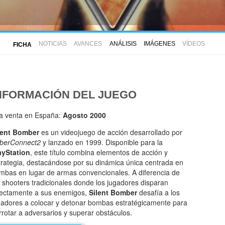
NOTICIAS
AVANCES
ANÁLISIS
IMÁGENES
VÍDEOS
FICHA
NFORMACIÓN DEL JUEGO
la venta en España:
Agosto 2000
lent Bomber
es un videojuego de acción desarrollado por
berConnect2
y lanzado en 1999. Disponible para la
ayStation
, este título combina elementos de acción y
trategia, destacándose por su dinámica única centrada en
mbas en lugar de armas convencionales. A diferencia de
s shooters tradicionales donde los jugadores disparan
rectamente a sus enemigos,
Silent Bomber
desafía a los
gadores a colocar y detonar bombas estratégicamente para
rrotar a adversarios y superar obstáculos.