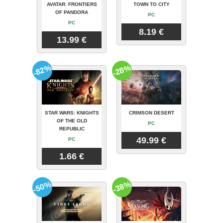
AVATAR: FRONTIERS
TOWN TO CITY
OF PANDORA
PC
PC
8.19 €
13.99 €
-82%
-28%
STAR WARS: KNIGHTS
CRIMSON DESERT
OF THE OLD
PC
REPUBLIC
49.99 €
PC
1.66 €
-50%
-38%