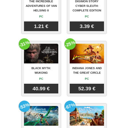
THE INCREDIBLE
DIGIMON STORY
ADVENTURES OF VAN
CYBER SLEUTH:
HELSING II
COMPLETE EDITION
PC
PC
1.21 €
3.39 €
-31%
-25%
BLACK MYTH:
INDIANA JONES AND
WUKONG
THE GREAT CIRCLE
PC
PC
40.99 €
52.39 €
-53%
-67%