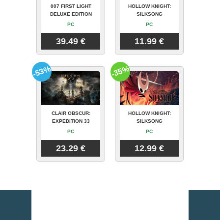
007 FIRST LIGHT
HOLLOW KNIGHT:
DELUXE EDITION
SILKSONG
PC
PC
39.49 €
11.99 €
-53%
-35%
CLAIR OBSCUR:
HOLLOW KNIGHT:
EXPEDITION 33
SILKSONG
PC
PC
23.29 €
12.99 €