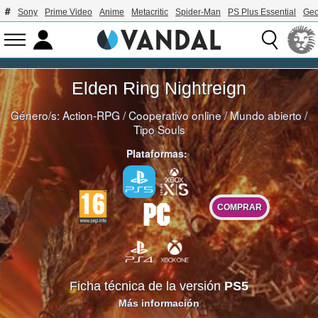
Sony
Prime Video
Anime
Metacritic
Spider-Man
PS Plus Essential
Geo
Elden Ring Nightreign
Género/s:
Action-RPG
/
Cooperativo online
/
Mundo abierto
/
Tipo Souls
Plataformas:
COMPRAR
Ficha técnica de la versión
PS5
Más información