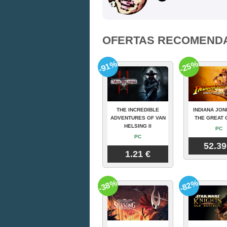
OFERTAS RECOMEND
-91%
-25%
THE INCREDIBLE
INDIANA JON
ADVENTURES OF VAN
THE GREAT 
HELSING II
PC
PC
52.39
1.21 €
-38%
-82%