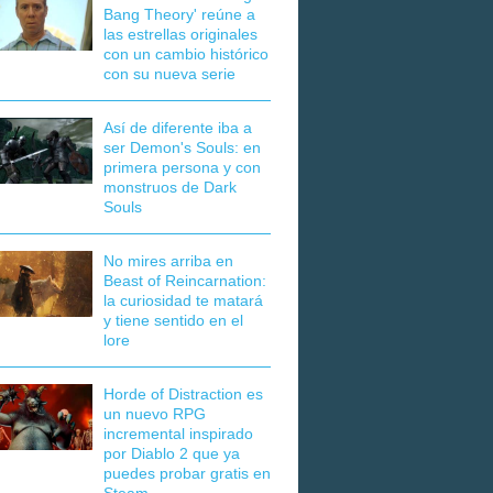
Bang Theory' reúne a
las estrellas originales
con un cambio histórico
con su nueva serie
Así de diferente iba a
ser Demon's Souls: en
primera persona y con
monstruos de Dark
Souls
No mires arriba en
Beast of Reincarnation:
la curiosidad te matará
y tiene sentido en el
lore
Horde of Distraction es
un nuevo RPG
incremental inspirado
por Diablo 2 que ya
puedes probar gratis en