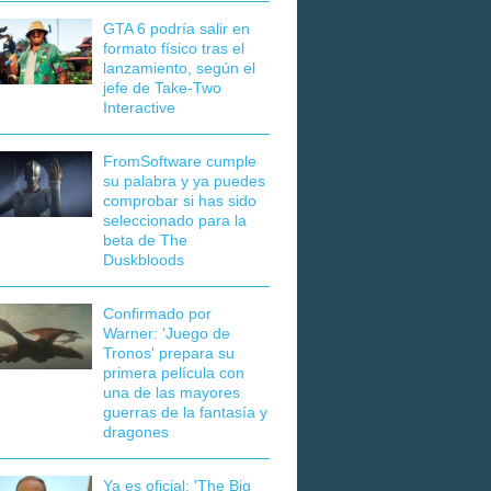
GTA 6 podría salir en
formato físico tras el
lanzamiento, según el
jefe de Take-Two
Interactive
FromSoftware cumple
su palabra y ya puedes
comprobar si has sido
seleccionado para la
beta de The
Duskbloods
Confirmado por
Warner: 'Juego de
Tronos' prepara su
primera película con
una de las mayores
guerras de la fantasía y
dragones
Ya es oficial: 'The Big