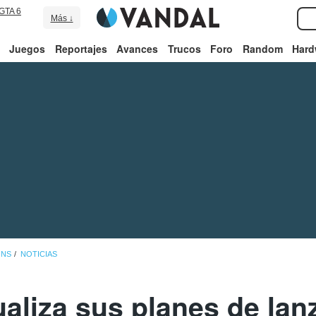
GTA 6
Más ↓
Juegos
Reportajes
Avances
Trucos
Foro
Random
Hard
ONS
NOTICIAS
ualiza sus planes de lan