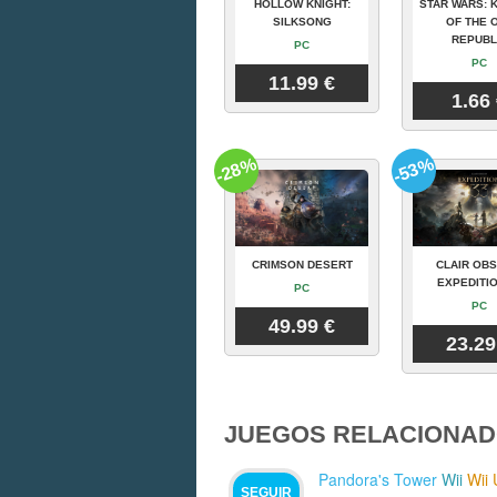
HOLLOW KNIGHT:
STAR WARS: 
SILKSONG
OF THE 
REPUBL
PC
PC
11.99 €
1.66
-28%
-53%
CRIMSON DESERT
CLAIR OBS
EXPEDITIO
PC
PC
49.99 €
23.29
JUEGOS RELACIONAD
Pandora's Tower
Wii
Wii 
SEGUIR