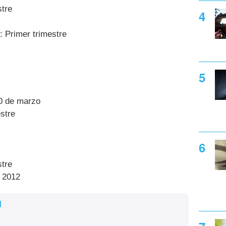
stre
: Primer trimestre
0 de marzo
stre
stre
: 2012
l