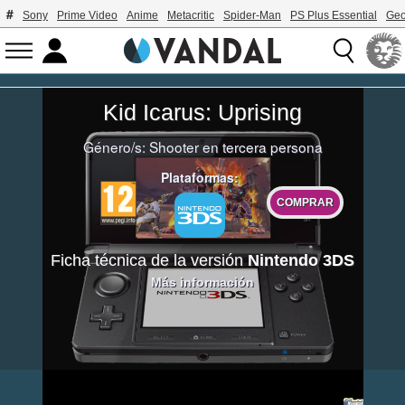
Sony
Prime Video
Anime
Metacritic
Spider-Man
PS Plus Essential
Geo
Kid Icarus: Uprising
Género/s:
Shooter en tercera persona
Plataformas:
COMPRAR
Ficha técnica de la versión
Nintendo 3DS
Más información