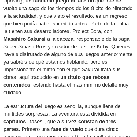
Uprising,
un fabuloso juego de acción
que trae de
vuelta una saga de los tiempos de los 8 bits de Nintendo
a la actualidad, y que visto el resultado, es un regreso
que bien podía haber sucedido antes. Parte de la culpa
la tienen sus desarrolladores, Project Sora, con
Masahiro Sakurai
a la cabeza, responsable de la saga
Super Smash Bros y creador de la serie Kirby. Quienes
hayáis disfrutado de alguno de sus juegos anteriormente
ya sabréis de qué estamos hablando, pero es
impresionante el mimo con el que Sakurai trata sus
obras, aquí traducido en
un título que rebosa
contenidos
, estando hasta el más mínimo detalle muy
cuidado.
La estructura del juego es sencilla, aunque llena de
múltiples sorpresas. La aventura está dividida en
capítulos
–fases-, que a su vez
constan de tres
partes
. Primero una
fase de vuelo
que dura cinco
minutos, en la que movemos a Pit y la mirilla de disparo,