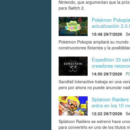
Nintendo, que argumentan que la próxi
para Switch 2.
Pokémon Pokopia 
actualización 2.0
15:48 29/7/2026
Sw
Pokémon Pokopia ampliará su mundo 
construcciones flotantes y la posibilid
Expedition 33 ser
creadores reconoc
14:50 29/7/2026
P
Sandfall Interactive trabaja en una ve
pero por ahora no puede anunciar nad
Splatoon Raiders 
entra en los 10 me
12:22 29/7/2026
Sw
Splatoon Raiders se estrenó hace unos
para convertirlo en uno de los títulos 