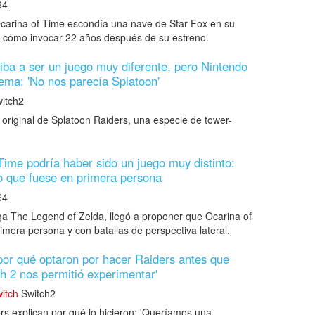
64
Ocarina of Time escondía una nave de Star Fox en su
n cómo invocar 22 años después de su estreno.
iba a ser un juego muy diferente, pero Nintendo
ema: 'No nos parecía Splatoon'
itch2
original de Splatoon Raiders, una especie de tower-
Time podría haber sido un juego muy distinto:
 que fuese en primera persona
64
ga The Legend of Zelda, llegó a proponer que Ocarina of
mera persona y con batallas de perspectiva lateral.
por qué optaron por hacer Raiders antes que
ch 2 nos permitió experimentar'
itch
Switch2
rs explican por qué lo hicieron: 'Queríamos una