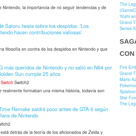
The Lege
de Nintendo, la importancia de no seguir tendencias y de
(GameCub
Yoshi an
Grand T
de Satoru Iwata sobre los despidos: 'Los
Series X
endo hacen contribuciones valiosas'
SAG
na filosofía en contra de los despidos en Nintendo y que
CON
G más queridos de Nintendo y no salió en N64 por
Fire Em
Golden Sun cumple 25 años
Grand T
Mario Ka
Switch
Switch2
Pokemo
e realmente formaban una misma historia, todavía son
Splatoo
Star Fox
The Leg
 Time Remake saldrá poco antes de GTA 6 según
s fans de Nintendo
itch2
está detrás de la teoría de los aficionados de Zelda y