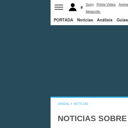
Sony
Prime Video
Anim
Metacritic
PORTADA
Noticias
Análisis
Guías
VANDAL
NOTICIAS
NOTICIAS SOBRE