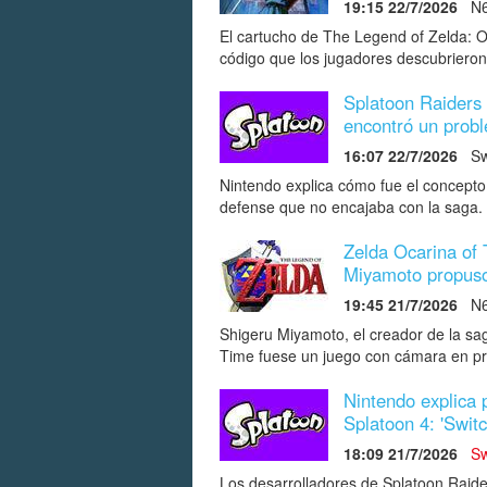
19:15 22/7/2026
N
El cartucho de The Legend of Zelda: 
código que los jugadores descubriero
Splatoon Raiders 
encontró un probl
16:07 22/7/2026
Sw
Nintendo explica cómo fue el concepto 
defense que no encajaba con la saga.
Zelda Ocarina of 
Miyamoto propuso
19:45 21/7/2026
N
Shigeru Miyamoto, el creador de la sa
Time fuese un juego con cámara en pri
Nintendo explica 
Splatoon 4: 'Swit
18:09 21/7/2026
Sw
Los desarrolladores de Splatoon Raide