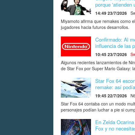
porque 'atienden 
14:49 23/7/2026
Sw
Miyamoto afirma que remakes como el 
jugadores hacia futuros desarrollos.
Confirmado: Al me
influencia de las 
10:45 23/7/2026
Sw
Algunos recientes lanzamientos de Nin
de Star Fox por Super Mario Galaxy: la
Star Fox 64 escon
remake: así podía
19:45 22/7/2026
N
Star Fox 64 contaba con un modo multij
personajes podían luchar a pie si cump
En Zelda Ocarina 
Fox y no necesita