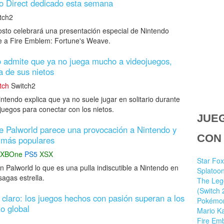
do Direct dedicado esta semana
tch2
sto celebrará una presentación especial de Nintendo
te a Fire Emblem: Fortune's Weave.
 admite que ya no juega mucho a videojuegos,
 de sus nietos
tch
Switch2
intendo explica que ya no suele jugar en solitario durante
 juegos para conectar con los nietos.
JUE
e Palworld parece una provocación a Nintendo y
CON
 más populares
XBOne
PS5
XSX
Star Fox
en Palworld lo que es una pulla indiscutible a Nintendo en
Splatoon
agas estrella.
The Leg
(Switch 
 claro: los juegos hechos con pasión superan a los
Pokémon
to global
Mario Ka
Fire Em