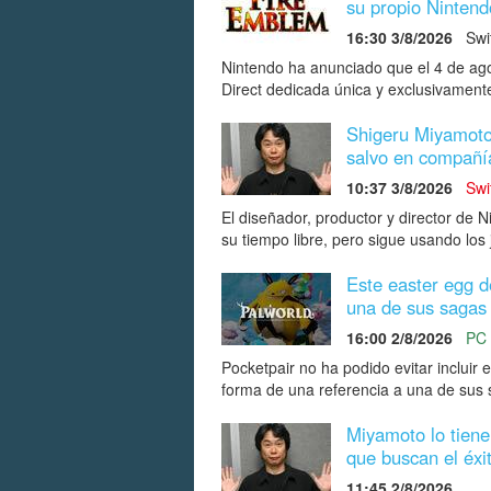
su propio Ninten
16:30 3/8/2026
Swi
Nintendo ha anunciado que el 4 de ago
Direct dedicada única y exclusivamen
Shigeru Miyamoto
salvo en compañía
10:37 3/8/2026
Swi
El diseñador, productor y director de N
su tiempo libre, pero sigue usando los
Este easter egg d
una de sus sagas
16:00 2/8/2026
PC
Pocketpair no ha podido evitar incluir 
forma de una referencia a una de sus s
Miyamoto lo tiene
que buscan el éxi
11:45 2/8/2026