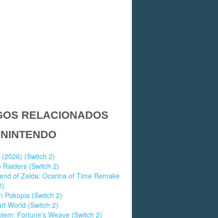
GOS RELACIONADOS
 NINTENDO
 (2026) (Switch 2)
 Raiders (Switch 2)
end of Zelda: Ocarina of Time Remake
2)
 Pokopia (Switch 2)
rt World (Switch 2)
blem: Fortune's Weave (Switch 2)