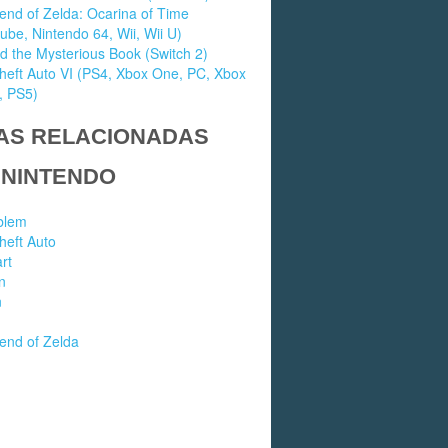
nd of Zelda: Ocarina of Time
e, Nintendo 64, Wii, Wii U)
d the Mysterious Book (Switch 2)
heft Auto VI (PS4, Xbox One, PC, Xbox
, PS5)
AS RELACIONADAS
 NINTENDO
blem
heft Auto
rt
n
n
end of Zelda