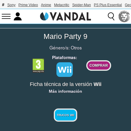
Sony
Prime Video
Anime
Metacritic
Spider-Man
PS Plus Essential
Geo
Mario Party 9
Género/s:
Otros
Plataformas:
COMPRAR
Ficha técnica de la versión
Wii
Más información
TRUCOS WII