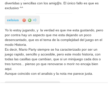
divertidas y sencillas con los amig@s. El único fallo es que es
exclusivo ^^
celsius
+0
Yo lo estoy jugando, y la verdad es que me esta gustando, pero
por contra hay un aspecto que me esta dejando un poco
desencantado, que es el tema de la complejidad del juego en el
modo Historia.
Es decir, Mario Party siempre se ha caracterizado por ser un
juego rapido, sencillo y accesible, pero este modo historia, con
todas las casillas que cambian, que si un minijuego cada dos o
tres turnos... pienso yo que renovarse o morir no encaja bien
aqui.
Aunque coincido con el analisis y la nota me parece justa.
Lannister1988
+0
Estoy de acuerdo en que los Mario Party son los mejores juegos
para disfrutar con amigos. Diversión en estado puro y sin
complicaciones. Por mi parte en cuanto me pille éste daré mi