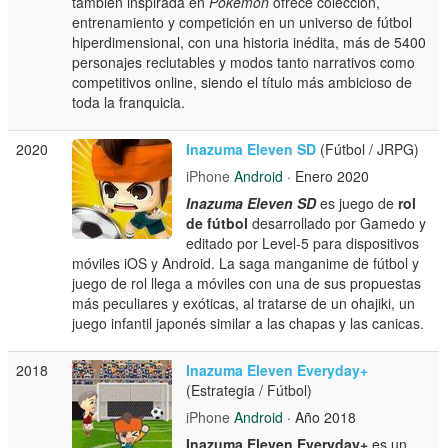
también inspirada en
Pokémon
ofrece colección,
entrenamiento y competición en un universo de fútbol
hiperdimensional, con una historia inédita, más de 5400
personajes reclutables y modos tanto narrativos como
competitivos online, siendo el título más ambicioso de
toda la franquicia.
2020
Inazuma Eleven SD
(Fútbol / JRPG)
iPhone
Android
· Enero 2020
Inazuma Eleven SD
es juego de
rol
de fútbol
desarrollado por Gamedo y
editado por Level-5 para dispositivos
móviles iOS y Android. La saga manganime de fútbol y
juego de rol llega a móviles con una de sus propuestas
más peculiares y exóticas, al tratarse de un ohajiki, un
juego infantil japonés similar a las chapas y las canicas.
2018
Inazuma Eleven Everyday+
(Estrategia / Fútbol)
iPhone
Android
· Año 2018
Inazuma Eleven Everyday+
es un