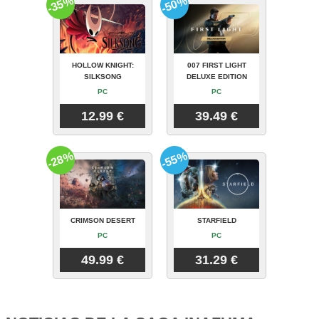
-35%
-50%
HOLLOW KNIGHT:
007 FIRST LIGHT
SILKSONG
DELUXE EDITION
PC
PC
12.99 €
39.49 €
-28%
-55%
CRIMSON DESERT
STARFIELD
PC
PC
49.99 €
31.29 €