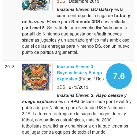
3DS
· Diciembre 2013
Inazuma Eleven GO Galaxy
es la
cuarta entrega de la saga de
fútbol y
rol
Inazuma Eleven
para
Nintendo 3DS
desarrollada
por
Level 5
. Se trata de una secuela diseñada para la
portátil de Nintendo que apuesta por añadir nuevos
sistemas jugables y un apartado gráfico más ambicioso
que el de las entregas para Nintendo DS, con un nuevo
punto de partida argumental.
2013
Inazuma Eleven 3:
Rayo celeste y Fuego
7.6
explosivo
(Fútbol / Rol)
3DS
· 27/9/2013
Inazuma Eleven 3: Rayo celeste y
Fuego explosivo
es un
RPG
desarrollado por Level-5 y
publicado por Nintendo para Nintendo DS y Nintendo
3DS. La tercera entrega de la saga de juegos de rol y
fútbol, con partidos estratégicos, más de 2000
futbolistas para fichar y una historia en la que tenemos
que jugar contra equipos de todo el mundo.