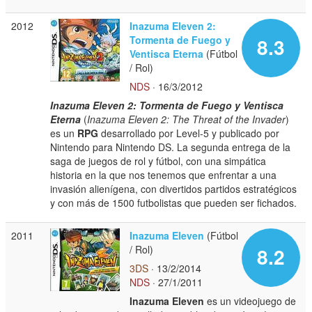
2012
Inazuma Eleven 2:
Tormenta de Fuego y
8.3
Ventisca Eterna
(Fútbol
/ Rol)
NDS
· 16/3/2012
Inazuma Eleven 2: Tormenta de Fuego y Ventisca
Eterna
(
Inazuma Eleven 2: The Threat of the Invader
)
es un
RPG
desarrollado por Level-5 y publicado por
Nintendo para Nintendo DS. La segunda entrega de la
saga de juegos de rol y fútbol, con una simpática
historia en la que nos tenemos que enfrentar a una
invasión alienígena, con divertidos partidos estratégicos
y con más de 1500 futbolistas que pueden ser fichados.
2011
Inazuma Eleven
(Fútbol
/ Rol)
8.2
3DS
· 13/2/2014
NDS
· 27/1/2011
Inazuma Eleven
es un videojuego de