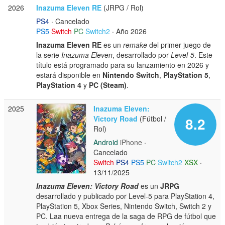
2026
Inazuma Eleven RE
(JRPG / Rol)
PS4
· Cancelado
PS5
Switch
PC
Switch2
· Año 2026
Inazuma Eleven RE
es un
remake
del primer juego de
la serie
Inazuma Eleven
, desarrollado por
Level-5
. Este
título está programado para su lanzamiento en 2026 y
estará disponible en
Nintendo Switch
,
PlayStation 5
,
PlayStation 4
y
PC (Steam)
.
2025
Inazuma Eleven:
Victory Road
(Fútbol /
8.2
Rol)
Android
iPhone
·
Cancelado
Switch
PS4
PS5
PC
Switch2
XSX
·
13/11/2025
Inazuma Eleven: Victory Road
es un
JRPG
desarrollado y publicado por Level-5 para PlayStation 4,
PlayStation 5, Xbox Series, Nintendo Switch, Switch 2 y
PC. Laa nueva entrega de la saga de RPG de fútbol que