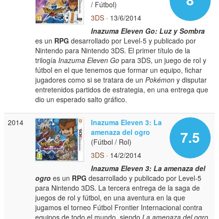
/ Fútbol)
3DS
· 13/6/2014
Inazuma Eleven Go: Luz y Sombra
es un
RPG
desarrollado por Level-5 y publicado por
Nintendo para Nintendo 3DS. El primer título de la
trilogía
Inazuma Eleven Go
para 3DS, un juego de rol y
fútbol en el que tenemos que formar un equipo, fichar
jugadores como si se tratara de un
Pokémon
y disputar
entretenidos partidos de estrategia, en una entrega que
dio un esperado salto gráfico.
2014
Inazuma Eleven 3: La
amenaza del ogro
7.5
(Fútbol / Rol)
3DS
· 14/2/2014
Inazuma Eleven 3: La amenaza del
ogro
es un
RPG
desarrollado y publicado por Level-5
para Nintendo 3DS. La tercera entrega de la saga de
juegos de rol y fútbol, en una aventura en la que
jugamos el torneo Fútbol Frontier Internacional contra
equipos de todo el mundo, siendo
La amenaza del ogro