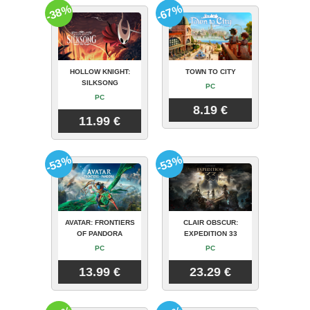
-38%
-67%
HOLLOW KNIGHT:
TOWN TO CITY
SILKSONG
PC
PC
8.19 €
11.99 €
-53%
-53%
AVATAR: FRONTIERS
CLAIR OBSCUR:
OF PANDORA
EXPEDITION 33
PC
PC
13.99 €
23.29 €