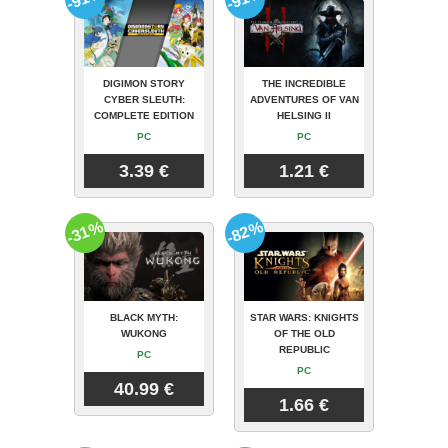
DIGIMON STORY
THE INCREDIBLE
CYBER SLEUTH:
ADVENTURES OF VAN
COMPLETE EDITION
HELSING II
PC
PC
3.39 €
1.21 €
-31%
-82%
BLACK MYTH:
STAR WARS: KNIGHTS
WUKONG
OF THE OLD
REPUBLIC
PC
PC
40.99 €
1.66 €