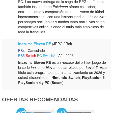
PC. Laa nueva entrega de la saga de RPG de fútbol que
también inspirada en
Pokémon
ofrece colección,
entrenamiento y competición en un universo de fútbol
hiperdimensional, con una historia inédita, más de 5400
personajes reclutables y modos tanto narrativos como
competitivos online, siendo el título más ambicioso de
toda la franquicia.
-
Inazuma Eleven RE
(JRPG / Rol)
PS4
· Cancelado
PS5
Switch
PC
Switch2
· Año 2026
Inazuma Eleven RE
es un
remake
del primer juego de
la serie
Inazuma Eleven
, desarrollado por
Level-5
. Este
título está programado para su lanzamiento en 2026 y
estará disponible en
Nintendo Switch
,
PlayStation 5
,
PlayStation 4
y
PC (Steam)
.
OFERTAS RECOMENDADAS
-91%
-91%