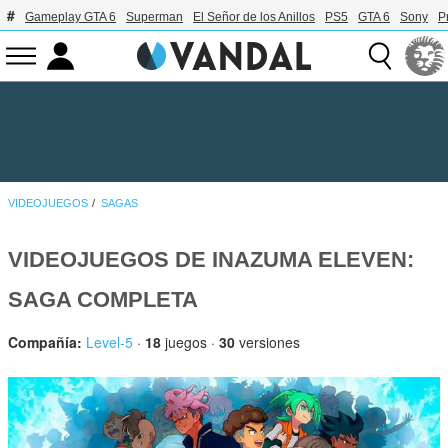
Gameplay GTA 6
Superman
El Señor de los Anillos
PS5
GTA 6
Sony
P
VIDEOJUEGOS
SAGAS
VIDEOJUEGOS DE INAZUMA ELEVEN:
SAGA COMPLETA
Compañía:
Level-5
·
18
juegos ·
30
versiones