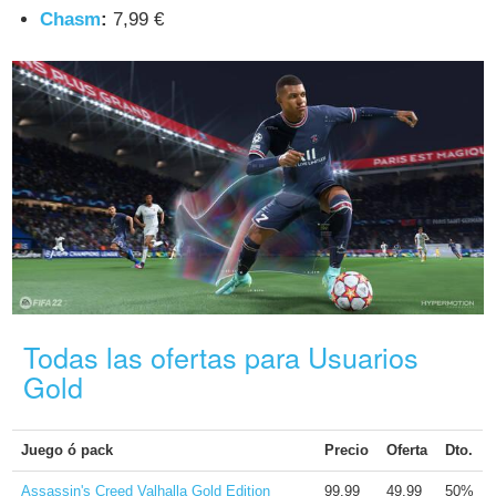
Chasm
:
7,99 €
Todas las ofertas para Usuarios
Gold
Juego ó pack
Precio
Oferta
Dto.
Assassin's Creed Valhalla Gold Edition
99.99
49.99
50%